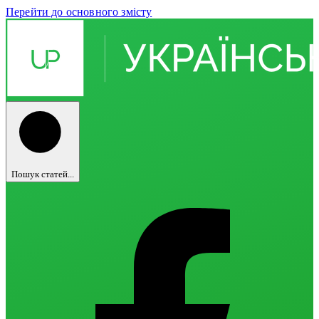
Перейти до основного змісту
Пошук статей...