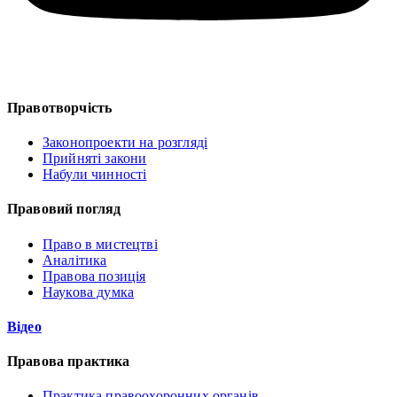
Правотворчість
Законопроекти на розгляді
Прийняті закони
Набули чинності
Правовий погляд
Право в мистецтві
Аналітика
Правова позиція
Наукова думка
Відео
Правова практика
Практика правоохоронних органів