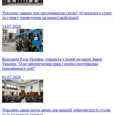
Ухвалено закони про продовження строку дії воєнного стану
та строку проведення загальної мобілізації
14.07.2026
Верховна Рада України ухвалила у новій редакції Закон
України "Про забезпечення прав і свобод внутрішньо
переміщених осіб"
01.07.2026
Ухвалено закон щодо зміни декларацій доброчесності суддів
та їх родинних зв'язків