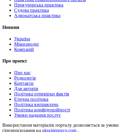
Прокурорська практика
Судова практика
Адвокатська практика
Новини
Україна
Міжнародні
Компаній
Про проект
Про нас
Редколегія
Контакти
Для авторів
Політика перевірки фактів
Етична політика
Політика виправлень
Політика конфіденційності
Умови надання послуг
Використання матеріалів порталу дозволяється за умови
гіперпосилання на
ukrainepravo.com
.