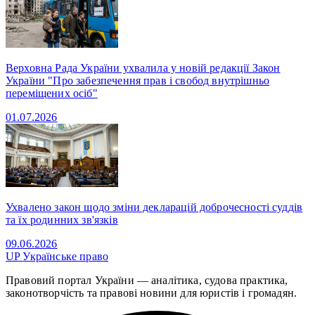
Верховна Рада України ухвалила у новій редакції Закон
України "Про забезпечення прав і свобод внутрішньо
переміщених осіб"
01.07.2026
Ухвалено закон щодо зміни декларацій доброчесності суддів
та їх родинних зв'язків
09.06.2026
UP
Українське право
Правовий портал України — аналітика, судова практика,
законотворчість та правові новини для юристів і громадян.