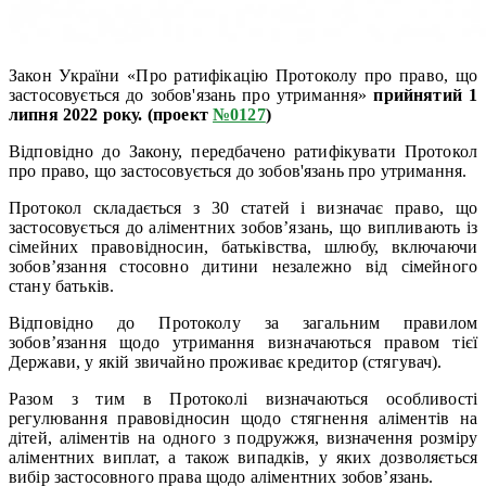
Закон України «Про ратифікацію Протоколу про право, що
застосовується до зобов'язань про утримання»
прийнятий 1
липня 2022 року. (проект
№0127
)
Відповідно до Закону, передбачено ратифікувати Протокол
про право, що застосовується до зобов'язань про утримання.
Протокол складається з 30 статей і визначає право, що
застосовується до аліментних зобов’язань, що випливають із
сімейних правовідносин, батьківства, шлюбу, включаючи
зобов’язання стосовно дитини незалежно від сімейного
стану батьків.
Відповідно до Протоколу за загальним правилом
зобов’язання щодо утримання визначаються правом тієї
Держави, у якій звичайно проживає кредитор (стягувач).
Разом з тим в Протоколі визначаються особливості
регулювання правовідносин щодо стягнення аліментів на
дітей, аліментів на одного з подружжя, визначення розміру
аліментних виплат, а також випадків, у яких дозволяється
вибір застосовного права щодо аліментних зобов’язань.