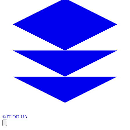
© IT.OD.UA