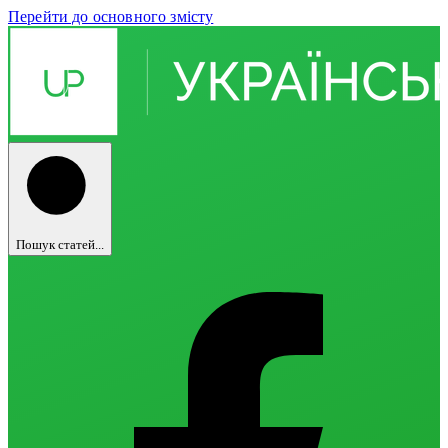
Перейти до основного змісту
Пошук статей...