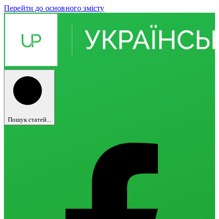
Перейти до основного змісту
Пошук статей...