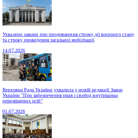
Ухвалено закони про продовження строку дії воєнного стану
та строку проведення загальної мобілізації
14.07.2026
Верховна Рада України ухвалила у новій редакції Закон
України "Про забезпечення прав і свобод внутрішньо
переміщених осіб"
01.07.2026