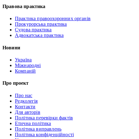
Правова практика
Практика правоохоронних органів
Прокурорська практика
Судова практика
Адвокатська практика
Новини
Україна
Міжнародні
Компаній
Про проект
Про нас
Редколегія
Контакти
Для авторів
Політика перевірки фактів
Етична політика
Політика виправлень
Політика конфіденційності