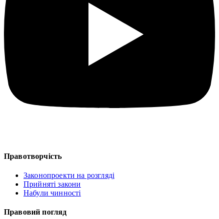
Правотворчість
Законопроекти на розгляді
Прийняті закони
Набули чинності
Правовий погляд