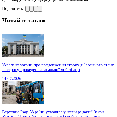
Поділитись:
Читайте також
—
Ухвалено закони про продовження строку дії воєнного стану
та строку проведення загальної мобілізації
14.07.2026
Верховна Рада України ухвалила у новій редакції Закон
України "Про забезпечення прав і свобод внутрішньо