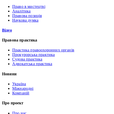
Право в мистецтві
Аналітика
Правова позиція
Наукова думка
Відео
Правова практика
Практика правоохоронних органів
Прокурорська практика
Судова практика
Адвокатська практика
Новини
Україна
Міжнародні
Компаній
Про проект
Про нас