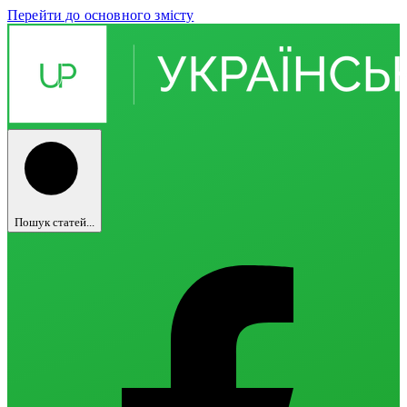
Перейти до основного змісту
Пошук статей...