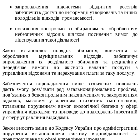
запровадження підсистеми відкритих реєстрів
забезпечить доступ до інформації утворювачів та інших
володільців відходів, громадськості.
посилення контролью за збиранням та обробленням
небезпечних відходів шляхом посилення вимог до
ліцензування такої діяльності.
Закон встановлює порядок збирання, вивезення та
оброблення муніципальних відходів, забезпечує
впровадження їх роздільного збирання та рециклінгу,
передбачає вимоги до якісного надання послуги з
управління відходами та нарахування плати за таку послугу.
Забезпечення впровадження вище зазначених положень
дасть змогу розв’язати ряд загальнонаціональних проблем,
пов’язаних з безконтрольним накопиченням та захороненням
відходів, масовим утворенням стихійних сміттєзвалищ,
тотальним порушенням вимог екологічної безпеки у сфері
управління відходами та призведе до надходжень інвестицій
у сферу управління відходами.
Закон вносить зміни до Кодексу України про адміністративні
порушення встановлюючи систему відповідальності за
правопорушення у сфері управління відходами