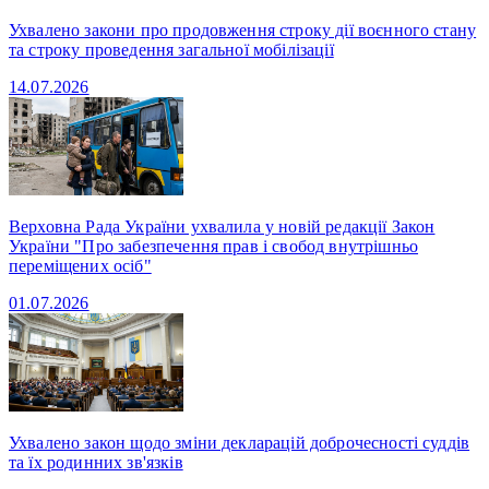
Ухвалено закони про продовження строку дії воєнного стану
та строку проведення загальної мобілізації
14.07.2026
Верховна Рада України ухвалила у новій редакції Закон
України "Про забезпечення прав і свобод внутрішньо
переміщених осіб"
01.07.2026
Ухвалено закон щодо зміни декларацій доброчесності суддів
та їх родинних зв'язків