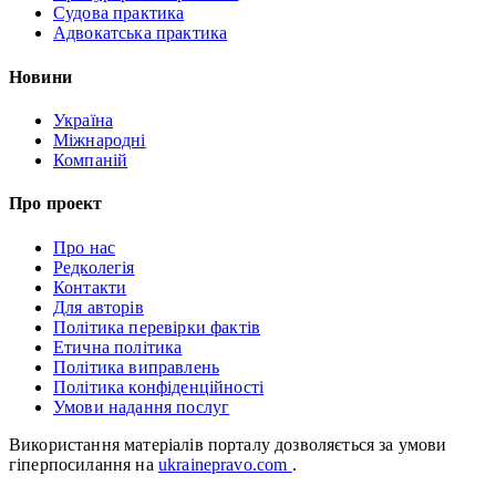
Судова практика
Адвокатська практика
Новини
Україна
Міжнародні
Компаній
Про проект
Про нас
Редколегія
Контакти
Для авторів
Політика перевірки фактів
Етична політика
Політика виправлень
Політика конфіденційності
Умови надання послуг
Використання матеріалів порталу дозволяється за умови
гіперпосилання на
ukrainepravo.com
.