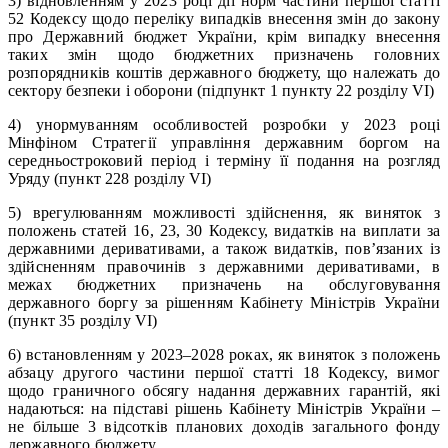
3) відновленням у 2023 році дії норм частини першої статті
52 Кодексу щодо переліку випадків внесення змін до закону
про Державний бюджет України, крім випадку внесення
таких змін щодо бюджетних призначень головних
розпорядників коштів державного бюджету, що належать до
сектору безпеки і оборони (підпункт 1 пункту 22 розділу VI)
4) унормуванням особливостей розробки у 2023 році
Мінфіном Стратегії управління державним боргом на
середньостроковий період і терміну її подання на розгляд
Уряду (пункт 228 розділу VI)
5) врегулюванням можливості здійснення, як виняток з
положень статей 16, 23, 30 Кодексу, видатків на виплати за
державними деривативами, а також видатків, пов’язаних із
здійсненням правочинів з державними деривативами, в
межах бюджетних призначень на обслуговування
державного боргу за рішенням Кабінету Міністрів України
(пункт 35 розділу VI)
6) встановленням у 2023–2028 роках, як виняток з положень
абзацу другого частини першої статті 18 Кодексу, вимог
щодо граничного обсягу надання державних гарантій, які
надаються: на підставі рішень Кабінету Міністрів України –
не більше 3 відсотків планових доходів загального фонду
державного бюджету