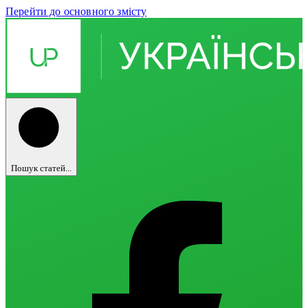
Перейти до основного змісту
Пошук статей...