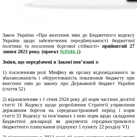
Закон України «Про внесення змін до Бюджетного кодексу
України щодо забезпечення передбачуваності бюджетної
політики та посилення боргової стійкості»
прийнятий
27
липня 2023 року. (проект
№9346-1
)
Зміни, що передбачені в Законі пов’язані з:
1) посиленням ролі Мінфіну як органу відповідального за
збалансованість і обґрунтованість показників бюджету при
внесенні змін до закону про Державний бюджет України
(стаття 52)
2) відновленням з 1 січня 2024 року дії норм частини десятої
статті 16 Кодексу щодо розроблення Стратегії управління
державним боргом на середньостроковий період і норм
статті 33 Кодексу та пов’язаних з нею норм щодо складання
Бюджетної декларації як документа середньострокового
бюджетного планування (підпункт 1 пункту 22 розділу VI)