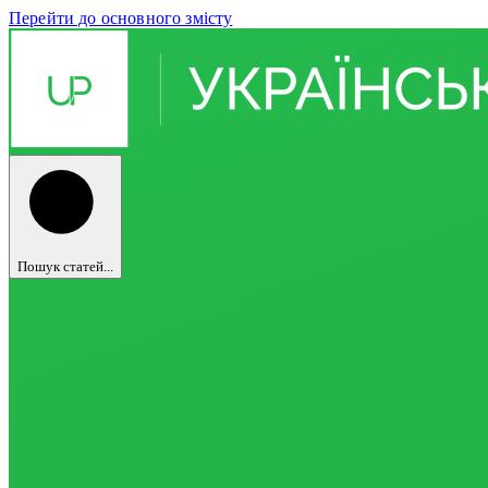
Перейти до основного змісту
Пошук статей...