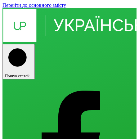
Перейти до основного змісту
Пошук статей...