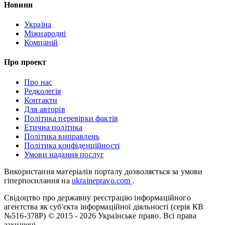
Новини
Україна
Міжнародні
Компаній
Про проект
Про нас
Редколегія
Контакти
Для авторів
Політика перевірки фактів
Етична політика
Політика виправлень
Політика конфіденційності
Умови надання послуг
Використання матеріалів порталу дозволяється за умови
гіперпосилання на
ukrainepravo.com
.
Свідоцтво про державну реєстрацію інформаційного
агентства як суб'єкта інформаційної діяльності (серія КВ
№516-378Р)
© 2015 - 2026 Українське право. Всі права
захищені.