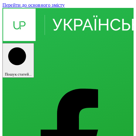
Перейти до основного змісту
Пошук статей...