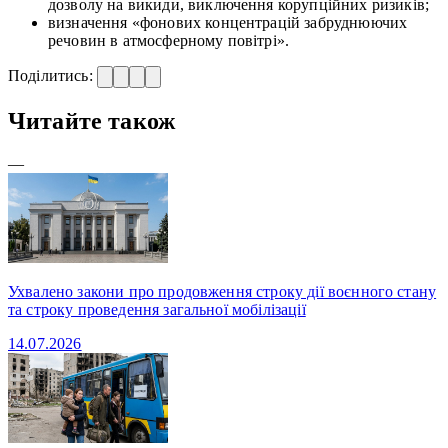
дозволу на викиди, виключення корупційних ризиків;
визначення «фонових концентрацій забруднюючих
речовин в атмосферному повітрі».
Поділитись:
Читайте також
—
Ухвалено закони про продовження строку дії воєнного стану
та строку проведення загальної мобілізації
14.07.2026