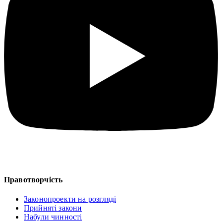
Правотворчість
Законопроекти на розгляді
Прийняті закони
Набули чинності