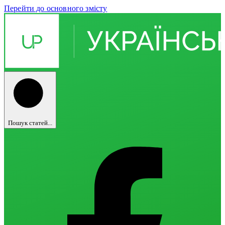
Перейти до основного змісту
Пошук статей...