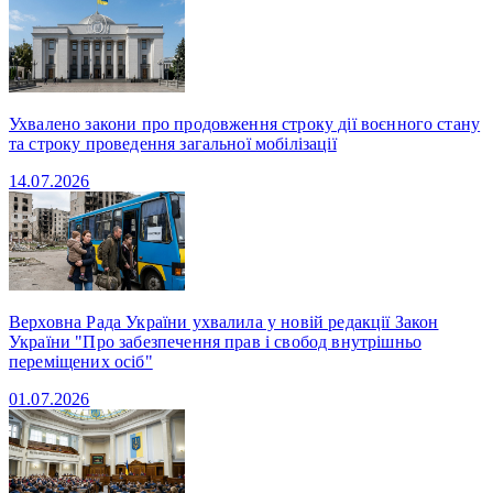
Ухвалено закони про продовження строку дії воєнного стану
та строку проведення загальної мобілізації
14.07.2026
Верховна Рада України ухвалила у новій редакції Закон
України "Про забезпечення прав і свобод внутрішньо
переміщених осіб"
01.07.2026