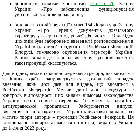
доповнити новими частинами
статтю 26
Закону
України «Про забезпечення функціонування
української мови як державної»;
викласти в новій редакції пункт 154 Додатку до Закону
України «Про Перелік документів дозвільного
характеру у сфері господарської діяльності». Внаслідок
цих змін буде заборонено ввезення і розповсюдження в
Україні видавничої продукції з Російської Федерації,
Білорусі, тимчасово окупованих територій України.
Раніше видані дозволи на ввезення і розповсюдження
такої продукції скасовуються.
Для видань, виданих мовою держави-агресора, що ввозяться
з інших країн, запроваджується дозвільний порядок
ввезення, який досі діяв для видань, що ввозяться з
Російської Федерації. Метою дозвільної процедури є
контроль відповідності цих видань вимогам законодавства
України, перш за все - перевірка їх змісту на наявність
антиукраїнської пропаганди. Забороняється випуск,
ввезення, розповсюдження в Україні книжкових видань, що
містять твори авторів – громадян Російської Федерації. Ця
заборона не поширюватиметься на книги, видані в Україні
до 1 січня 2023 року.