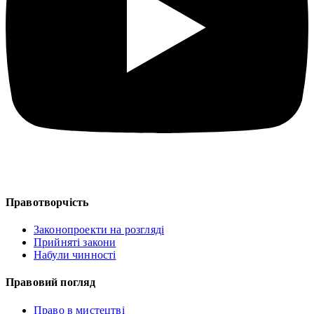
Правотворчість
Законопроекти на розгляді
Прийняті закони
Набули чинності
Правовий погляд
Право в мистецтві