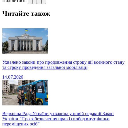
Поділитись:
Читайте також
—
Ухвалено закони про продовження строку дії воєнного стану
та строку проведення загальної мобілізації
14.07.2026
Верховна Рада України ухвалила у новій редакції Закон
України "Про забезпечення прав і свобод внутрішньо
переміщених осіб"