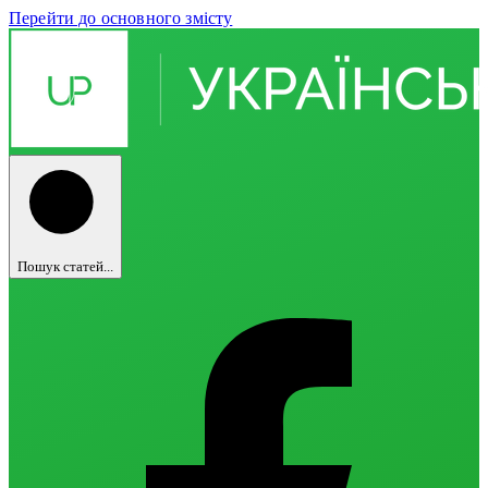
Перейти до основного змісту
Пошук статей...