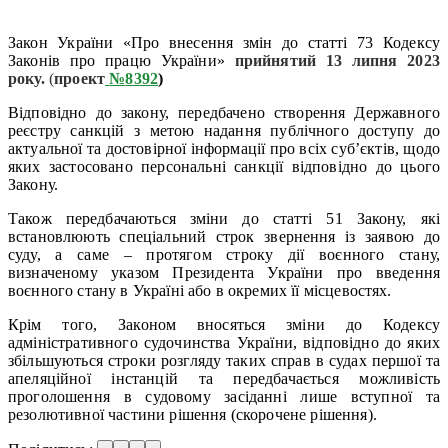
Закон України «Про внесення змін до статті 73 Кодексу
Законів про працю України»
прийнятий
13 липня 2023
року.
(
проект
№
8392
)
Відповідно до закону, передбачено створення Державного
реєстру санкцій з метою надання публічного доступу до
актуальної та достовірної інформації про всіх суб’єктів, щодо
яких застосовано персональні санкції відповідно до цього
Закону.
Також передбачаються зміни до статті 51 Закону, які
встановлюють спеціальний строк звернення із заявою до
суду, а саме – протягом строку дії воєнного стану,
визначеному указом Президента України про введення
воєнного стану в Україні або в окремих її місцевостях.
Крім того, Законом вносяться зміни до Кодексу
адміністративного судочинства України, відповідно до яких
збільшуються строки розгляду таких справ в судах першої та
апеляційної інстанцій та передбачається можливість
проголошення в судовому засіданні лише вступної та
резолютивної частини рішення (скорочене рішення).