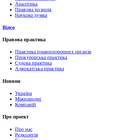
Аналітика
Правова позиція
Наукова думка
Відео
Правова практика
Практика правоохоронних органів
Прокурорська практика
Судова практика
Адвокатська практика
Новини
Україна
Міжнародні
Компаній
Про проект
Про нас
Редколегія