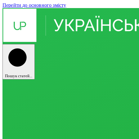
Перейти до основного змісту
Пошук статей...