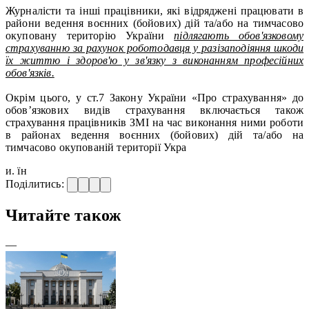
Журналісти та інші працівники, які відряджені працювати в
райони ведення воєнних (бойових) дій та/або на тимчасово
окуповану територію України
підлягають обов'язковому
страхуванню за рахунок роботодавця у разізаподіяння шкоди
їх життю і здоров'ю у зв'язку з виконанням професійних
обов'язків.
Окрім цього, у ст.7 Закону України «Про страхування» до
обов’язкових видів страхування включається також
страхування працівників ЗМІ на час виконання ними роботи
в районах ведення воєнних (бойових) дій та/або на
тимчасово окупованій території Укра
и. їн
Поділитись:
Читайте також
—