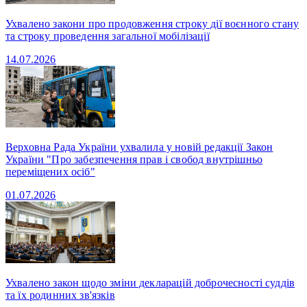
Ухвалено закони про продовження строку дії воєнного стану
та строку проведення загальної мобілізації
14.07.2026
Верховна Рада України ухвалила у новій редакції Закон
України "Про забезпечення прав і свобод внутрішньо
переміщених осіб"
01.07.2026
Ухвалено закон щодо зміни декларацій доброчесності суддів
та їх родинних зв'язків