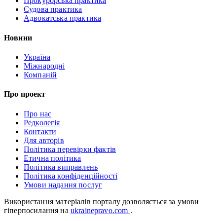
Прокурорська практика
Судова практика
Адвокатська практика
Новини
Україна
Міжнародні
Компаній
Про проект
Про нас
Редколегія
Контакти
Для авторів
Політика перевірки фактів
Етична політика
Політика виправлень
Політика конфіденційності
Умови надання послуг
Використання матеріалів порталу дозволяється за умови
гіперпосилання на
ukrainepravo.com
.