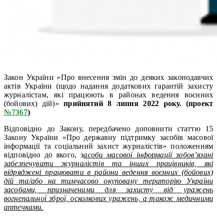
Закон України «Про внесення змін до деяких законодавчих
актів України (щодо надання додаткових гарантій захисту
журналістам, які працюють в районах ведення воєнних
(бойових) дій)»
прийнятий 8 липня 2022 року. (проект
№7367
)
Відповідно до Закону, передбачено доповнити статтю 15
Закону України «Про державну підтримку засобів масової
інформації та соціальний захист журналістів» положенням
відповідно до якого, з
асоби масової інформації зобов’язані
забезпечувати журналістів та інших працівників, які
відряджені працювати в райони ведення воєнних (бойових)
дій та/або на тимчасово окуповану територію України
засобами, призначеними для захисту від уражень
вогнепальної зброї, осколкових уражень, а також медичними
аптечками.