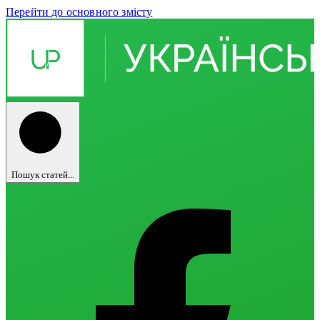
Перейти до основного змісту
Пошук статей...