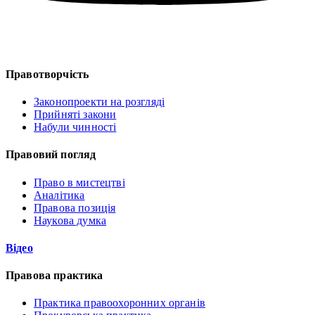
Правотворчість
Законопроекти на розгляді
Прийняті закони
Набули чинності
Правовий погляд
Право в мистецтві
Аналітика
Правова позиція
Наукова думка
Відео
Правова практика
Практика правоохоронних органів