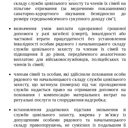
складу служби цивільного захисту та членів їх сімей на
пільгове отримання (за медичними показаннями)
санаторно-курортного лікування безвідносно до
розміру середньомісячного сукупного доходу сім’ї;
визначення умов виплати одноразової грошової
допомоги у разі загибелі (смерті), інвалідності або
часткової втрати працездатності без установлення
інвалідності особам рядового і начальницького складу
служби цивільного захисту та членам їх сімей та
підвищення її до рівня, передбаченого аналогічною
виплатою для військовослужбовців, поліцейських та
членів їх сімей;
членам сімей та особам, які здійснили поховання особи
рядового чи начальницького складу служби цивільного
захисту, що загинула (померла) під час проходження
служби надається право на отримання допомоги на
поховання і компенсацію матеріальних витрат на
ритуальні послуги та спорудження надгробка;
встановлення додаткових підстави звільнення зі
служби цивільного захисту, зокрема у зв’язку із
допущенням особами рядового та начальницького
складу правопорушень, не сумісних із подальшим її