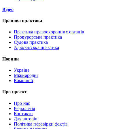
Відео
Правова практика
Практика правоохоронних органів
Прокурорська практика
Судова практика
Адвокатська практика
Новини
Україна
Міжнародні
Компаній
Про проект
Про нас
Редколегія
Контакти
Для авторів
Політика перевірки фактів