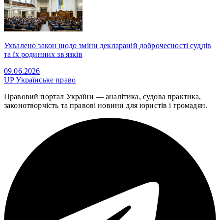
Ухвалено закон щодо зміни декларацій доброчесності суддів
та їх родинних зв'язків
09.06.2026
UP
Українське право
Правовий портал України — аналітика, судова практика,
законотворчість та правові новини для юристів і громадян.