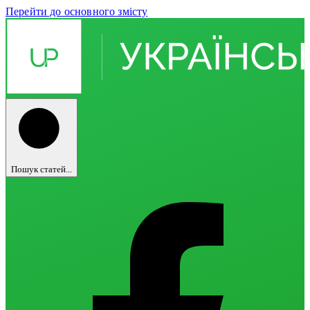
Перейти до основного змісту
Пошук статей...