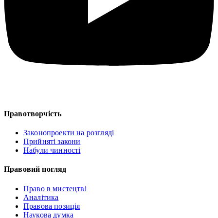
Правотворчість
Законопроекти на розгляді
Прийняті закони
Набули чинності
Правовий погляд
Право в мистецтві
Аналітика
Правова позиція
Наукова думка