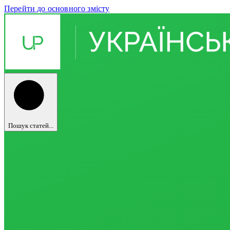
Перейти до основного змісту
Пошук статей...