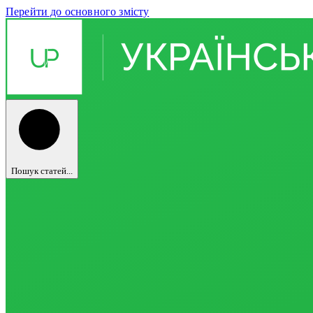
Перейти до основного змісту
Пошук статей...