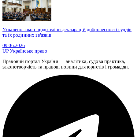
Ухвалено закон щодо зміни декларацій доброчесності суддів
та їх родинних зв'язків
09.06.2026
UP
Українське право
Правовий портал України — аналітика, судова практика,
законотворчість та правові новини для юристів і громадян.