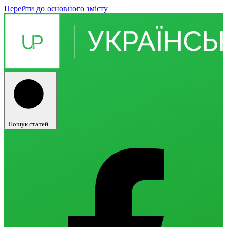
Перейти до основного змісту
Пошук статей...