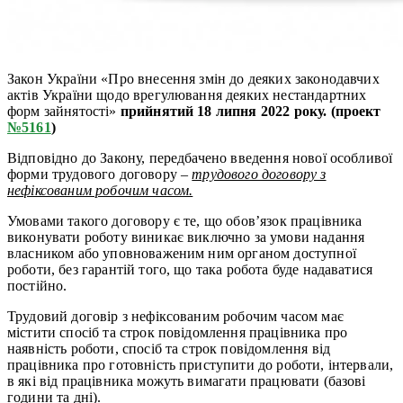
Закон України «Про внесення змін до деяких законодавчих
актів України щодо врегулювання деяких нестандартних
форм зайнятості»
прийнятий 18 липня 2022 року. (проект
№5161
)
Відповідно до Закону, передбачено введення нової особливої
форми трудового договору –
трудового договору з
нефіксованим робочим часом.
Умовами такого договору є те, що обов’язок працівника
виконувати роботу виникає виключно за умови надання
власником або уповноваженим ним органом доступної
роботи, без гарантій того, що така робота буде надаватися
постійно.
Трудовий договір з нефіксованим робочим часом має
містити спосіб та строк повідомлення працівника про
наявність роботи, спосіб та строк повідомлення від
працівника про готовність приступити до роботи, інтервали,
в які від працівника можуть вимагати працювати (базові
години та дні).