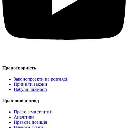
Правотворчість
Законопроекти на розгляді
Прийняті закони
Набули чинності
Правовий погляд
Право в мистецтві
Аналітика
Правова позиція
Наукова думка