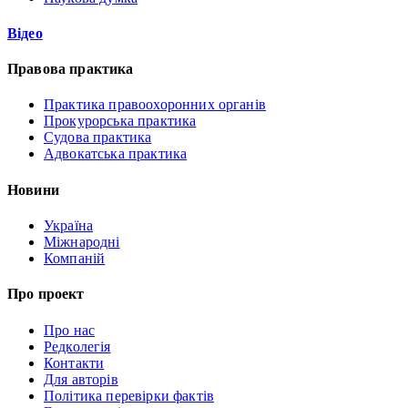
Відео
Правова практика
Практика правоохоронних органів
Прокурорська практика
Судова практика
Адвокатська практика
Новини
Україна
Міжнародні
Компаній
Про проект
Про нас
Редколегія
Контакти
Для авторів
Політика перевірки фактів