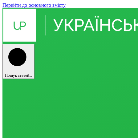
Перейти до основного змісту
Пошук статей...