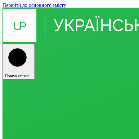
Перейти до основного змісту
Пошук статей...