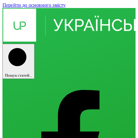
Перейти до основного змісту
Пошук статей...