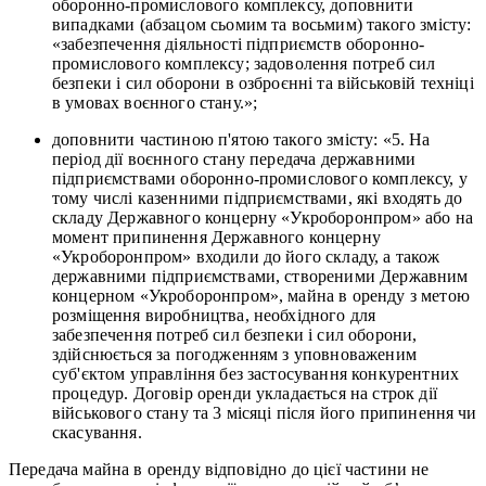
оборонно-промислового комплексу, доповнити
випадками (абзацом сьомим та восьмим) такого змісту:
«забезпечення діяльності підприємств оборонно-
промислового комплексу; задоволення потреб сил
безпеки і сил оборони в озброєнні та військовій техніці
в умовах воєнного стану.»;
доповнити частиною п'ятою такого змісту: «5. На
період дії воєнного стану передача державними
підприємствами оборонно-промислового комплексу, у
тому числі казенними підприємствами, які входять до
складу Державного концерну «Укроборонпром» або на
момент припинення Державного концерну
«Укроборонпром» входили до його складу, а також
державними підприємствами, створеними Державним
концерном «Укроборонпром», майна в оренду з метою
розміщення виробництва, необхідного для
забезпечення потреб сил безпеки і сил оборони,
здійснюється за погодженням з уповноваженим
суб'єктом управління без застосування конкурентних
процедур. Договір оренди укладається на строк дії
військового стану та 3 місяці після його припинення чи
скасування.
Передача майна в оренду відповідно до цієї частини не