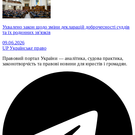
Ухвалено закон щодо зміни декларацій доброчесності суддів
та їх родинних зв'язків
09.06.2026
UP
Українське право
Правовий портал України — аналітика, судова практика,
законотворчість та правові новини для юристів і громадян.