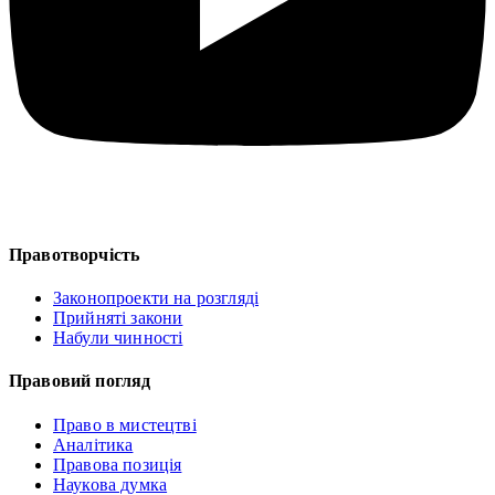
Правотворчість
Законопроекти на розгляді
Прийняті закони
Набули чинності
Правовий погляд
Право в мистецтві
Аналітика
Правова позиція
Наукова думка