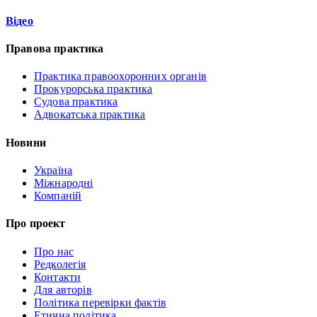
Відео
Правова практика
Практика правоохоронних органів
Прокурорська практика
Судова практика
Адвокатська практика
Новини
Україна
Міжнародні
Компаній
Про проект
Про нас
Редколегія
Контакти
Для авторів
Політика перевірки фактів
Етична політика