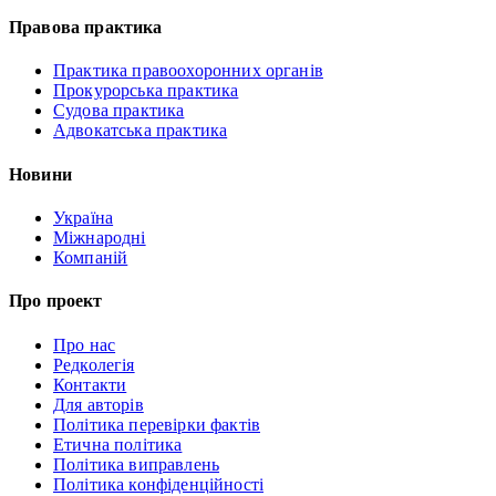
Правова практика
Практика правоохоронних органів
Прокурорська практика
Судова практика
Адвокатська практика
Новини
Україна
Міжнародні
Компаній
Про проект
Про нас
Редколегія
Контакти
Для авторів
Політика перевірки фактів
Етична політика
Політика виправлень
Політика конфіденційності