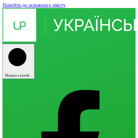
Перейти до основного змісту
Пошук статей...