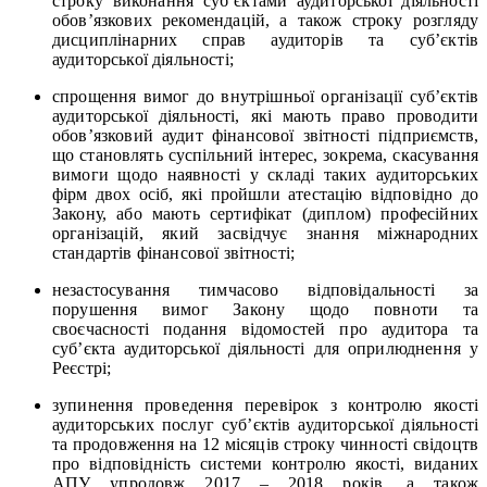
строку виконання суб’єктами аудиторської діяльності
обов’язкових рекомендацій, а також строку розгляду
дисциплінарних справ аудиторів та суб’єктів
аудиторської діяльності;
спрощення вимог до внутрішньої організації суб’єктів
аудиторської діяльності, які мають право проводити
обов’язковий аудит фінансової звітності підприємств,
що становлять суспільний інтерес, зокрема, скасування
вимоги щодо наявності у складі таких аудиторських
фірм двох осіб, які пройшли атестацію відповідно до
Закону, або мають сертифікат (диплом) професійних
організацій, який засвідчує знання міжнародних
стандартів фінансової звітності;
незастосування тимчасово відповідальності за
порушення вимог Закону щодо повноти та
своєчасності подання відомостей про аудитора та
суб’єкта аудиторської діяльності для оприлюднення у
Реєстрі;
зупинення проведення перевірок з контролю якості
аудиторських послуг суб’єктів аудиторської діяльності
та продовження на 12 місяців строку чинності свідоцтв
про відповідність системи контролю якості, виданих
АПУ упродовж 2017 – 2018 років, а також