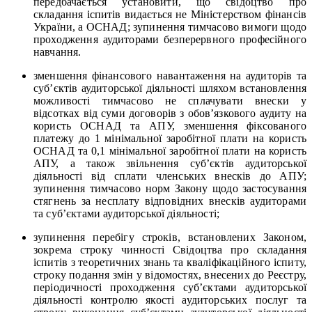
передбачається установити, що свідоцтво про
складання іспитів видається не Міністерством фінансів
України, а ОСНАД; зупинення тимчасово вимоги щодо
проходження аудиторами безперервного професійного
навчання.
зменшення фінансового навантаження на аудиторів та
суб’єктів аудиторської діяльності шляхом встановлення
можливості тимчасово не сплачувати внески у
відсотках від суми договорів з обов’язкового аудиту на
користь ОСНАД та АПУ, зменшення фіксованого
платежу до 1 мінімальної заробітної плати на користь
ОСНАД та 0,1 мінімальної заробітної плати на користь
АПУ, а також звільнення суб’єктів аудиторської
діяльності від сплати членських внесків до АПУ;
зупинення тимчасово норм Закону щодо застосування
стягнень за несплату відповідних внесків аудиторами
та суб’єктами аудиторської діяльності;
зупинення перебігу строків, встановлених Законом,
зокрема строку чинності Свідоцтва про складання
іспитів з теоретичних знань та кваліфікаційного іспиту,
строку подання змін у відомостях, внесених до Реєстру,
періодичності проходження суб’єктами аудиторської
діяльності контролю якості аудиторських послуг та