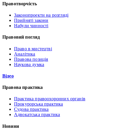
Правотворчість
Законопроекти на розгляді
Прийняті закони
Набули чинності
Правовий погляд
Право в мистецтві
Аналітика
Правова позиція
Наукова думка
Відео
Правова практика
Практика правоохоронних органів
Прокурорська практика
Судова практика
Адвокатська практика
Новини