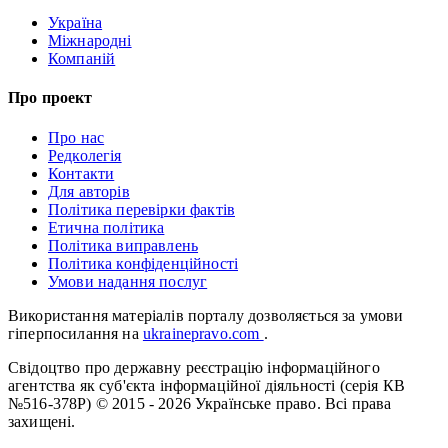
Україна
Міжнародні
Компаній
Про проект
Про нас
Редколегія
Контакти
Для авторів
Політика перевірки фактів
Етична політика
Політика виправлень
Політика конфіденційності
Умови надання послуг
Використання матеріалів порталу дозволяється за умови
гіперпосилання на
ukrainepravo.com
.
Свідоцтво про державну реєстрацію інформаційного
агентства як суб'єкта інформаційної діяльності (серія КВ
№516-378Р)
© 2015 - 2026 Українське право. Всі права
захищені.