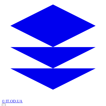
© IT.OD.UA