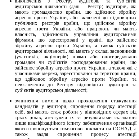
виключення з Реєстру аудиторів та суб’єктів
аудиторської діяльності (далі – Реєстр) аудиторів, які
мають громадянство країни, що здійснює збройну
агресію проти України, або включені до відповідних
публічних реєстрів країни, що здійснює збройну
агресію проти України, або працюють чи мають
власність, здійснюють управління аудиторськими
фірмами, що зареєстровані у країні, що здійснює
збройну агресію проти України, а також суб’єктів
аудиторської діяльності, які мають у складі засновників
(учасників, акціонерів) прямо або опосередковано
громадян чи суб’єктів господарювання країни, що
здійснює збройну агресію проти України, а також які є
учасниками мережі, зареєстрованої на території країни,
що здійснює збройну агресію проти України, та
невключення до Реєстру відповідних аудиторів та
суб’єктів аудиторської діяльності;
зупинення вимоги щодо проходження стажування
кандидатів у аудитори, спрощення порядку атестації
осіб, які мають стаж роботи у відповідних сферах від
трьох років, атестуючи їх за результатами складання
лише кваліфікаційного іспиту, забезпечення організації
якого пропонується тимчасово покласти на ОСНАД, а
також задля спрощення процесу атестації