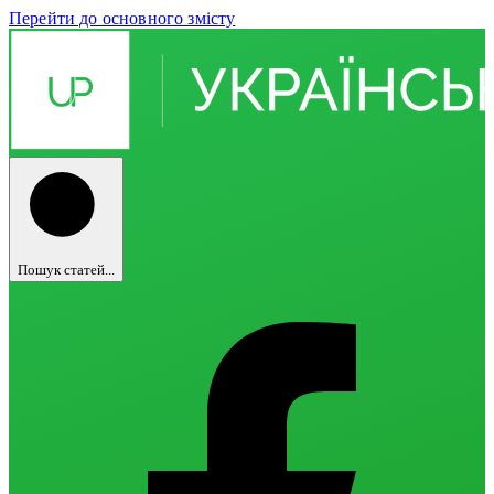
Перейти до основного змісту
Пошук статей...