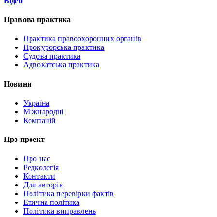
Відео
Правова практика
Практика правоохоронних органів
Прокурорська практика
Судова практика
Адвокатська практика
Новини
Україна
Міжнародні
Компаній
Про проект
Про нас
Редколегія
Контакти
Для авторів
Політика перевірки фактів
Етична політика
Політика виправлень