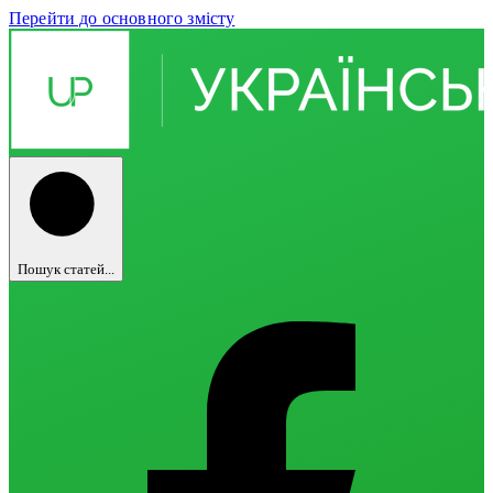
Перейти до основного змісту
Пошук статей...