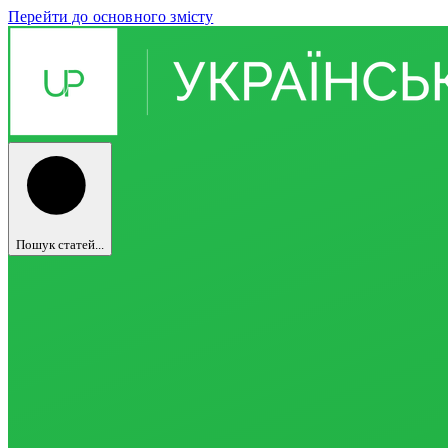
Перейти до основного змісту
Пошук статей...