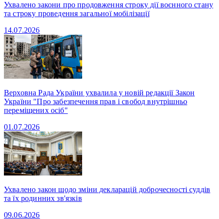
Ухвалено закони про продовження строку дії воєнного стану
та строку проведення загальної мобілізації
14.07.2026
Верховна Рада України ухвалила у новій редакції Закон
України "Про забезпечення прав і свобод внутрішньо
переміщених осіб"
01.07.2026
Ухвалено закон щодо зміни декларацій доброчесності суддів
та їх родинних зв'язків
09.06.2026