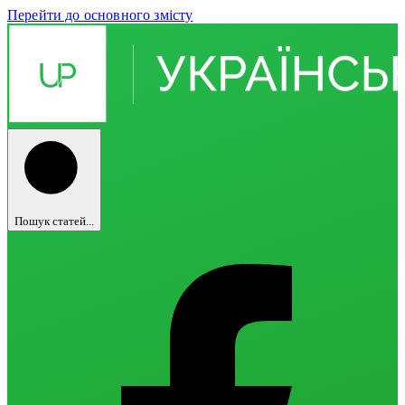
Перейти до основного змісту
Пошук статей...