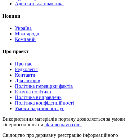
Адвокатська практика
Новини
Україна
Міжнародні
Компаній
Про проект
Про нас
Редколегія
Контакти
Для авторів
Політика перевірки фактів
Етична політика
Політика виправлень
Політика конфіденційності
Умови надання послуг
Використання матеріалів порталу дозволяється за умови
гіперпосилання на
ukrainepravo.com
.
Свідоцтво про державну реєстрацію інформаційного