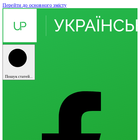
Перейти до основного змісту
Пошук статей...