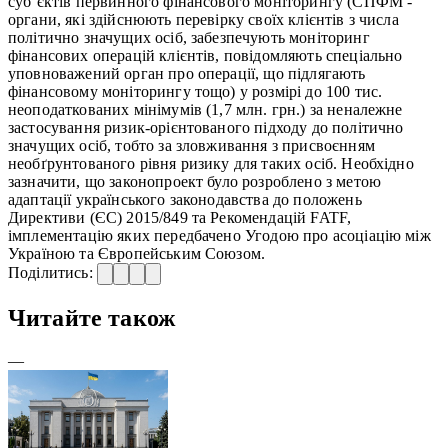
суб’єктів первинного фінансового моніторингу (СПФМ -
органи, які здійснюють перевірку своїх клієнтів з числа
політично значущих осіб, забезпечують моніторинг
фінансових операцій клієнтів, повідомляють спеціально
уповноважений орган про операції, що підлягають
фінансовому моніторингу тощо) у розмірі до 100 тис.
неоподаткованих мінімумів (1,7 млн. грн.) за неналежне
застосування ризик-орієнтованого підходу до політично
значущих осіб, тобто за зловживання з присвоєнням
необґрунтованого рівня ризику для таких осіб. Необхідно
зазначити, що законопроект було розроблено з метою
адаптації українського законодавства до положень
Директиви (ЄС) 2015/849 та Рекомендацій FATF,
імплементацію яких передбачено Угодою про асоціацію між
Україною та Європейським Союзом.
Поділитись:
Читайте також
—