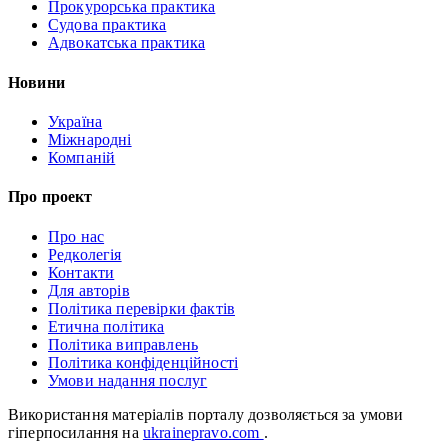
Прокурорська практика
Судова практика
Адвокатська практика
Новини
Україна
Міжнародні
Компаній
Про проект
Про нас
Редколегія
Контакти
Для авторів
Політика перевірки фактів
Етична політика
Політика виправлень
Політика конфіденційності
Умови надання послуг
Використання матеріалів порталу дозволяється за умови
гіперпосилання на
ukrainepravo.com
.