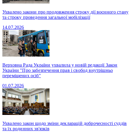
Ухвалено закони про продовження строку дії воєнного стану
та строку проведення загальної мобілізації
14.07.2026
Верховна Рада України ухвалила у новій редакції Закон
України "Про забезпечення прав і свобод внутрішньо
переміщених осіб"
01.07.2026
Ухвалено закон щодо зміни декларацій доброчесності суддів
та їх родинних зв'язків