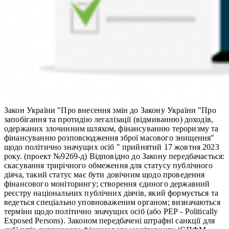
Закон України "Про внесення змін до Закону України "Про
запобігання та протидію легалізації (відмиванню) доходів,
одержаних злочинним шляхом, фінансуванню тероризму та
фінансуванню розповсюдження зброї масового знищення"
щодо політично значущих осіб " прийнятий 17 жовтня 2023
року. (проект №9269-д) Відповідно до Закону передбачається:
скасування трирічного обмеження для статусу публічного
діяча, такий статус має бути довічним щодо проведення
фінансового моніторингу; створення єдиного державний
реєстру національних публічних діячів, який формується та
ведеться спеціально уповноваженим органом; визначаються
терміни щодо політично значущих осіб (або РЕР - Politically
Exposed Persons). Законом передбачені штрафні санкції для