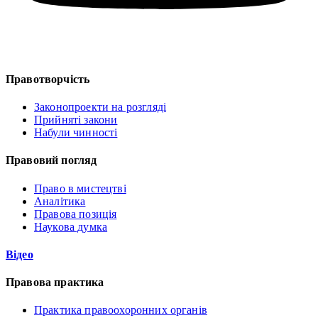
Правотворчість
Законопроекти на розгляді
Прийняті закони
Набули чинності
Правовий погляд
Право в мистецтві
Аналітика
Правова позиція
Наукова думка
Відео
Правова практика
Практика правоохоронних органів