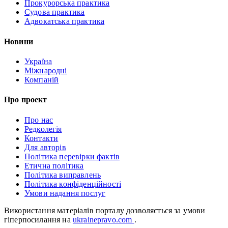
Прокурорська практика
Судова практика
Адвокатська практика
Новини
Україна
Міжнародні
Компаній
Про проект
Про нас
Редколегія
Контакти
Для авторів
Політика перевірки фактів
Етична політика
Політика виправлень
Політика конфіденційності
Умови надання послуг
Використання матеріалів порталу дозволяється за умови
гіперпосилання на
ukrainepravo.com
.