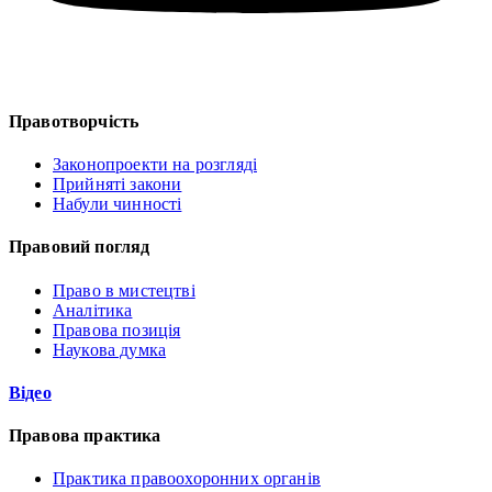
Правотворчість
Законопроекти на розгляді
Прийняті закони
Набули чинності
Правовий погляд
Право в мистецтві
Аналітика
Правова позиція
Наукова думка
Відео
Правова практика
Практика правоохоронних органів