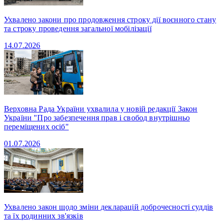
Ухвалено закони про продовження строку дії воєнного стану
та строку проведення загальної мобілізації
14.07.2026
Верховна Рада України ухвалила у новій редакції Закон
України "Про забезпечення прав і свобод внутрішньо
переміщених осіб"
01.07.2026
Ухвалено закон щодо зміни декларацій доброчесності суддів
та їх родинних зв'язків