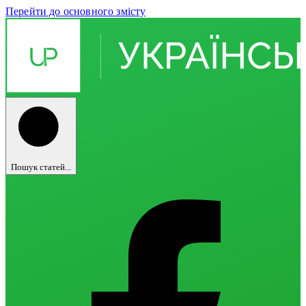
Перейти до основного змісту
Пошук статей...