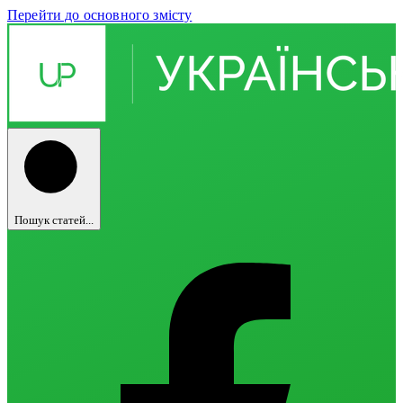
Перейти до основного змісту
Пошук статей...