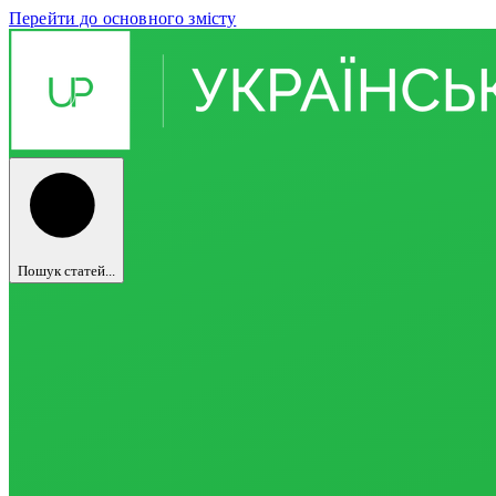
Перейти до основного змісту
Пошук статей...