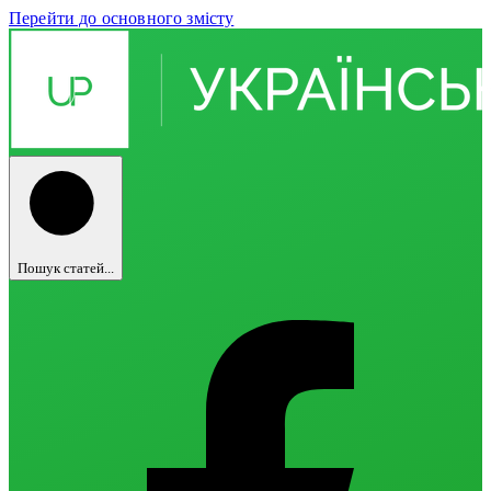
Перейти до основного змісту
Пошук статей...