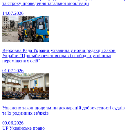
та строку проведення загальної мобілізації
14.07.2026
Верховна Рада України ухвалила у новій редакції Закон
України "Про забезпечення прав і свобод внутрішньо
переміщених осіб"
01.07.2026
Ухвалено закон щодо зміни декларацій доброчесності суддів
та їх родинних зв'язків
09.06.2026
UP
Українське право