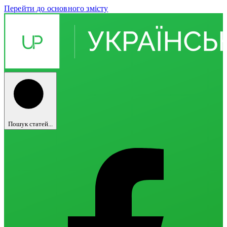
Перейти до основного змісту
Пошук статей...