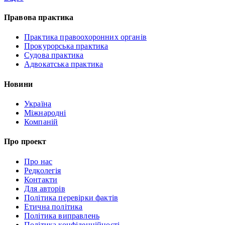
Правова практика
Практика правоохоронних органів
Прокурорська практика
Судова практика
Адвокатська практика
Новини
Україна
Міжнародні
Компаній
Про проект
Про нас
Редколегія
Контакти
Для авторів
Політика перевірки фактів
Етична політика
Політика виправлень
Політика конфіденційності