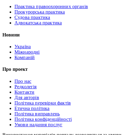
Практика правоохоронних органів
Прокурорська практика
Судова практика
Адвокатська практика
Новини
Україна
Міжнародні
Компаній
Про проект
Про нас
Редколегія
Контакти
Для авторів
Політика перевірки фактів
Етична політика
Політика виправлень
Політика конфіденційності
Умови надання послуг
Використання матеріалів порталу дозволяється за умови