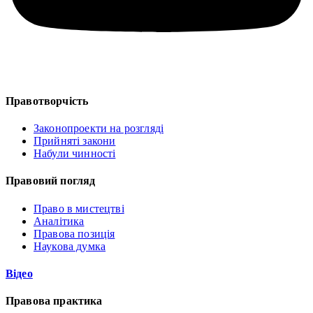
Правотворчість
Законопроекти на розгляді
Прийняті закони
Набули чинності
Правовий погляд
Право в мистецтві
Аналітика
Правова позиція
Наукова думка
Відео
Правова практика