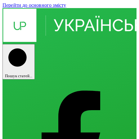
Перейти до основного змісту
Пошук статей...