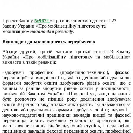
Проект
Закону
№
9672
«Про внесення змін до статті 23
Закону України «Про мобілізаційну підготовку та
мобілізацію»
надано для розгляду.
Відповідно до законопроекту, передбачено:
Абзаци другий, третій частини третьої статті 23 Закону
України «Про мобілізаційну підготовку та мобілізацію»
викласти в такій редакції:
«здобувачі професійної (професійно-технічної), фахової
передвищої та вищої освіти, які за денною або дуальною
формами здобуття освіти здобувають рівень освіти, що є
вищим за раніше здобутий рівень освіти у послідовності,
визначеній Законом України «Про освіту», якщо навчання
було розпочато не пізніше року досягнення здобувачем
освіти 30-річного віку, а також докторанти, які навчаються за
денною або дуальною формами здобуття освіти; наукові і
науково-педагогічні працівники закладів вищої та фахової
передвищої освіти, наукових установ та організацій, які
мають вчене звання та/або науковий ступінь, і педагогічні
працівники закладів фахової передвищої освіти, професійної