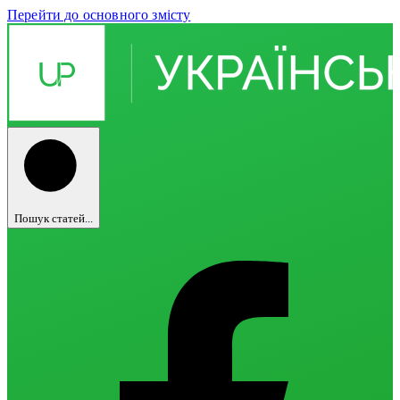
Перейти до основного змісту
Пошук статей...