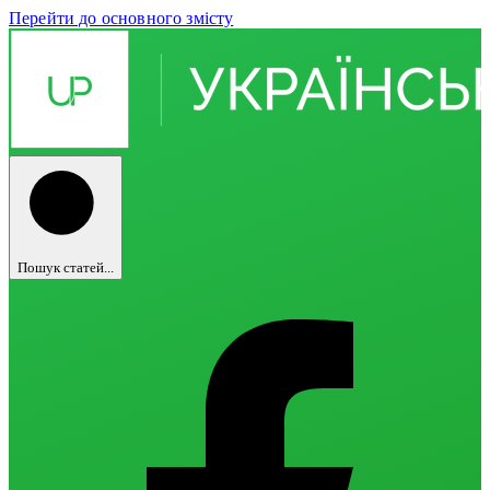
Перейти до основного змісту
Пошук статей...