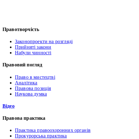
Правотворчість
Законопроекти на розгляді
Прийняті закони
Набули чинності
Правовий погляд
Право в мистецтві
Аналітика
Правова позиція
Наукова думка
Відео
Правова практика
Практика правоохоронних органів
Прокурорська практика