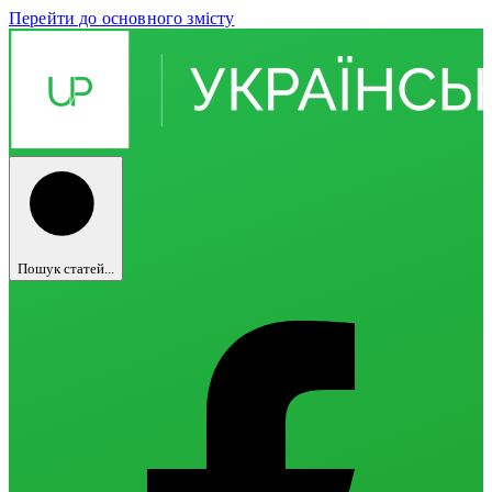
Перейти до основного змісту
Пошук статей...