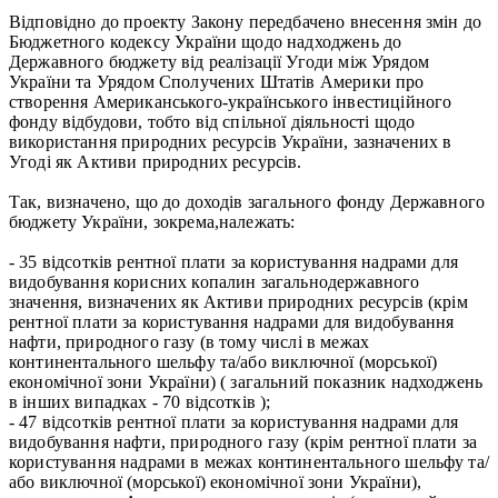
Відповідно до проекту Закону передбачено внесення змін до
Бюджетного кодексу України щодо надходжень до
Державного бюджету від реалізації Угоди між Урядом
України та Урядом Сполучених Штатів Америки про
створення Американського-українського інвестиційного
фонду відбудови, тобто від спільної діяльності щодо
використання природних ресурсів України, зазначених в
Угоді як Активи природних ресурсів.
Так, визначено, що до доходів загального фонду Державного
бюджету України, зокрема,належать:
- 35 відсотків рентної плати за користування надрами для
видобування корисних копалин загальнодержавного
значення, визначених як Активи природних ресурсів (крім
рентної плати за користування надрами для видобування
нафти, природного газу (в тому числі в межах
континентального шельфу та/або виключної (морської)
економічної зони України) ( загальний показник надходжень
в інших випадках - 70 відсотків );
- 47 відсотків рентної плати за користування надрами для
видобування нафти, природного газу (крім рентної плати за
користування надрами в межах континентального шельфу та/
або виключної (морської) економічної зони України),