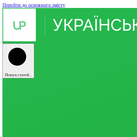
Перейти до основного змісту
Пошук статей...