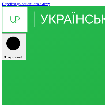
Перейти до основного змісту
Пошук статей...