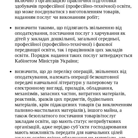
включно з організацією практичної підготовки
здобувачів професійної (професійно-технічної) освіти,
що може поєднуватися з виготовленням товарів,
наданням послуг чи виконанням робіт;
визначити такими, що підлягають звільненню від
оподаткування, постачання послуг з харчування як
дітей у закладах дошкільної, загальної середньої,
професійної (професійно-технічної) і фахової
передвищої освіти, так і працівників цих закладів
освіти. Порядок надання таких послуг затверджується
Кабінетом Міністрів України;
визначити, що до переліку операцій, звільнених від
оподаткування, належать операції безкоштовної
передачі навчальної літератури у паперовому та
електронному вигляді, приладів, обладнання,
механізмів, запасних частин, витратних матеріалів,
реактивів, зразків цих предметів, будівельних
матеріалів, крім підакцизних товарів (за виключенням
паливно-мастильних матеріалів), іншого майна, а
також безоплатного постачання товарів/послуг
закладам освіти, що мають статус неприбуткових
організацій, адже нерідко суб’єкти господарювання
мають можливість передати для навчальних цілей
закладу освіти якісне обладнання чи матеріали, але