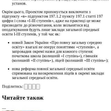
установ.
Окрім цього, Проектом пропонується виключити з
підпункту «в» підпунктом 197.1.2 пункту 197.1 статті 197
цифри і слова «I-III ступенів», адже на практиці це може
призводити до різночитання, коли звільнятися від
оподаткування будуть лише заклади загальної середньої
освіти І-ІІІ ступенів, у той час як:
новий Закон України «Про повну загальну середню
освіту» взагалі не оперує поняттями «ступенів», а
запровадив окремі назви для кожного ступеня:
початкова школа (колишній «І ступінь»), гімназія
(колишній «ІІ ступінь»), ліцей (колишній «ІІІ ступінь»);
нова реформа повної загальної середньої освіти
спрямована на виокремлення ліцеїв в окремі заклади
загальної середньої освіти.
Поділитись:
Читайте також
—