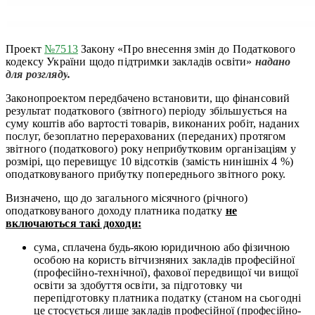
Проект
№7513
Закону «Про внесення змін до Податкового
кодексу України щодо підтримки закладів освіти»
надано
для розгляду
.
Законопроектом передбачено встановити, що фінансовий
результат податкового (звітного) періоду збільшується на
суму коштів або вартості товарів, виконаних робіт, наданих
послуг, безоплатно перерахованих (переданих) протягом
звітного (податкового) року неприбутковим організаціям у
розмірі, що перевищує 10 відсотків (замість нинішніх 4 %)
оподатковуваного прибутку попереднього звітного року.
Визначено, що до загального місячного (річного)
оподатковуваного доходу платника податку
не
включаються такі доходи:
сума, сплачена будь-якою юридичною або фізичною
особою на користь вітчизняних закладів професійної
(професійно-технічної), фахової передвищої чи вищої
освіти за здобуття освіти, за підготовку чи
перепідготовку платника податку (станом на сьогодні
це стосується лише закладів професійної (професійно-