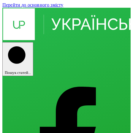
Перейти до основного змісту
Пошук статей...