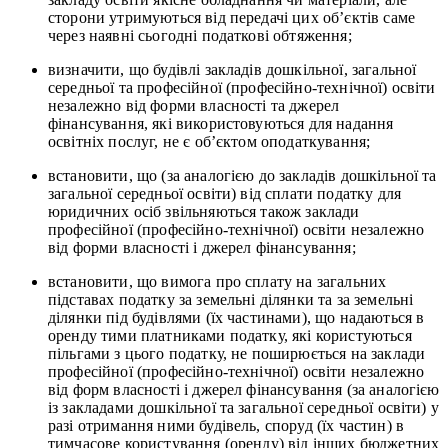
сторони утримуються від передачі цих об’єктів саме
через наявні сьогодні податкові обтяження;
визначити, що будівлі закладів дошкільної, загальної
середньої та професійної (професійно-технічної) освіти
незалежно від форми власності та джерел
фінансування, які використовуються для надання
освітніх послуг, не є об’єктом оподаткування;
встановити, що (за аналогією до закладів дошкільної та
загальної середньої освіти) від сплати податку для
юридичних осіб звільняються також заклади
професійної (професійно-технічної) освіти незалежно
від форми власності і джерел фінансування;
встановити, що вимога про сплату на загальних
підставах податку за земельні ділянки та за земельні
ділянки під будівлями (їх частинами), що надаються в
оренду тими платниками податку, які користуються
пільгами з цього податку, не поширюється на заклади
професійної (професійно-технічної) освіти незалежно
від форм власності і джерел фінансування (за аналогією
із закладами дошкільної та загальної середньої освіти) у
разі отримання ними будівель, споруд (їх частин) в
тимчасове користування (оренду) від інших бюджетних