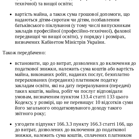
технічної) та вищої освіти;
вартість майна, а також сума грошової допомоги, що
надаються дітям-сиротам чи дітям, позбавленим
батьківського піклування (у тому числі випускникам
закладів професійної (професійно-технічної), фахової
передвищої чи вищої освіти), у порядку і розмірах,
визначених Кабінетом Міністрів України.
Також передбачено:
встановити, що до витрат, дозволених до включення до
податкової знижки, належить сума коштів або вартість
майна, виконаних робіт, наданих послуг, безоплатно
перерахованих (переданих) платником податку
закладам освіти, які на дату перерахування (передачі)
таких коштів, майна, робіт чи послуг відповідали
умовам, визначеним пунктом 133.4 статті 133 цього
Кодексу, у розмірі, що не перевищує 10 відсотків суми
його загального оподатковуваного доходу такого
звітного року;
узгодити підпункт 166.3.3 пункту 166.3 статті 166, що
до витрат, дозволених до включення до податкової
знижки, належить сума коштів, сплачених платником