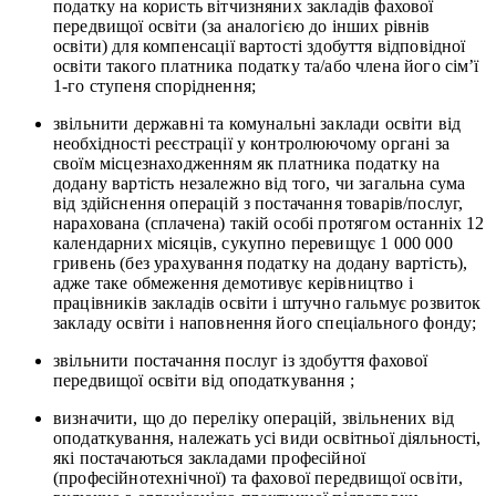
податку на користь вітчизняних закладів фахової
передвищої освіти (за аналогією до інших рівнів
освіти) для компенсації вартості здобуття відповідної
освіти такого платника податку та/або члена його сім’ї
1-го ступеня споріднення;
звільнити державні та комунальні заклади освіти від
необхідності реєстрації у контролюючому органі за
своїм місцезнаходженням як платника податку на
додану вартість незалежно від того, чи загальна сума
від здійснення операцій з постачання товарів/послуг,
нарахована (сплачена) такій особі протягом останніх 12
календарних місяців, сукупно перевищує 1 000 000
гривень (без урахування податку на додану вартість),
адже таке обмеження демотивує керівництво і
працівників закладів освіти і штучно гальмує розвиток
закладу освіти і наповнення його спеціального фонду;
звільнити постачання послуг із здобуття фахової
передвищої освіти від оподаткування ;
визначити, що до переліку операцій, звільнених від
оподаткування, належать усі види освітньої діяльності,
які постачаються закладами професійної
(професійнотехнічної) та фахової передвищої освіти,