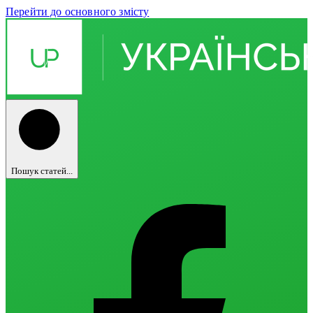
Перейти до основного змісту
Пошук статей...