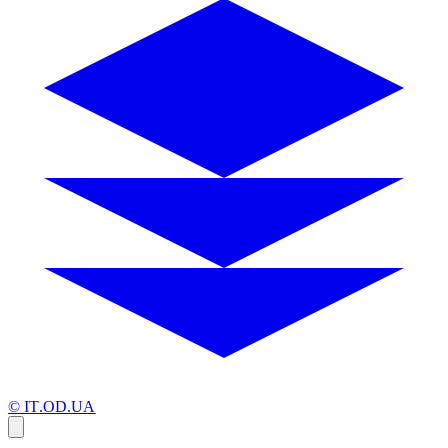
© IT.OD.UA