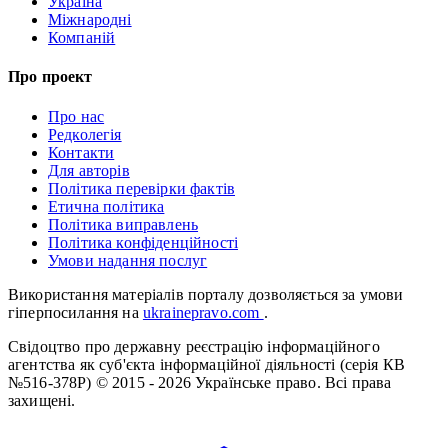
Україна
Міжнародні
Компаній
Про проект
Про нас
Редколегія
Контакти
Для авторів
Політика перевірки фактів
Етична політика
Політика виправлень
Політика конфіденційності
Умови надання послуг
Використання матеріалів порталу дозволяється за умови
гіперпосилання на
ukrainepravo.com
.
Свідоцтво про державну реєстрацію інформаційного
агентства як суб'єкта інформаційної діяльності (серія КВ
№516-378Р)
© 2015 - 2026 Українське право. Всі права
захищені.