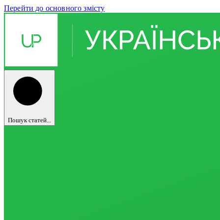
Перейти до основного змісту
Пошук статей...