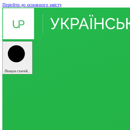
Перейти до основного змісту
Пошук статей...