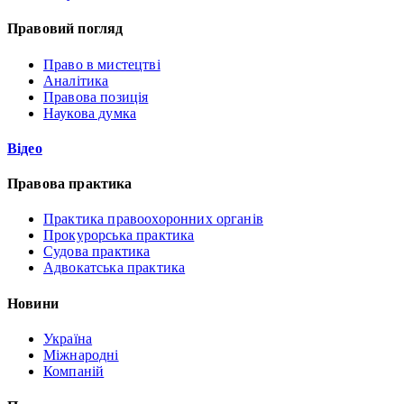
Правовий погляд
Право в мистецтві
Аналітика
Правова позиція
Наукова думка
Відео
Правова практика
Практика правоохоронних органів
Прокурорська практика
Судова практика
Адвокатська практика
Новини
Україна
Міжнародні
Компаній