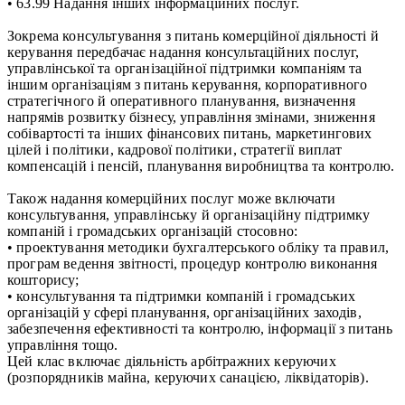
• 63.99 Надання інших інформаційних послуг.
Зокрема консультування з питань комерційної діяльності й
керування передбачає надання консультаційних послуг,
управлінської та організаційної підтримки компаніям та
іншим організаціям з питань керування, корпоративного
стратегічного й оперативного планування, визначення
напрямів розвитку бізнесу, управління змінами, зниження
собівартості та інших фінансових питань, маркетингових
цілей і політики, кадрової політики, стратегії виплат
компенсацій і пенсій, планування виробництва та контролю.
Також надання комерційних послуг може включати
консультування, управлінську й організаційну підтримку
компаній і громадських організацій стосовно:
• проектування методики бухгалтерського обліку та правил,
програм ведення звітності, процедур контролю виконання
кошторису;
• консультування та підтримки компаній і громадських
організацій у сфері планування, організаційних заходів,
забезпечення ефективності та контролю, інформації з питань
управління тощо.
Цей клас включає діяльність арбітражних керуючих
(розпорядників майна, керуючих санацією, ліквідаторів).