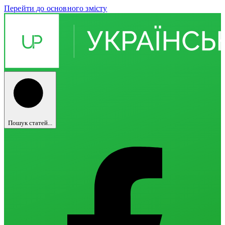
Перейти до основного змісту
Пошук статей...