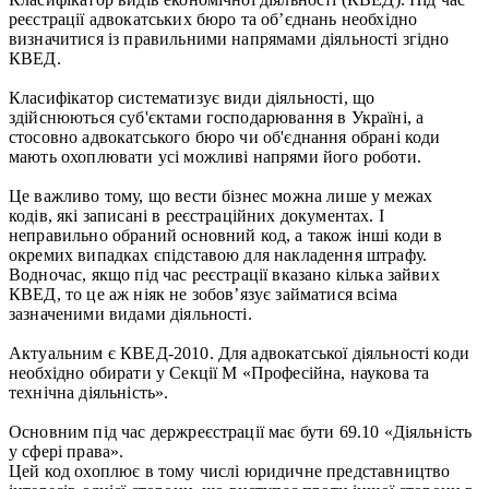
реєстрації адвокатських бюро та об’єднань необхідно
визначитися із правильними напрямами діяльності згідно
КВЕД.
Класифікатор систематизує види діяльності, що
здійснюються суб'єктами господарювання в Україні, а
стосовно адвокатського бюро чи об'єднання обрані коди
мають охоплювати усі можливі напрями його роботи.
Це важливо тому, що вести бізнес можна лише у межах
кодів, які записані в реєстраційних документах. І
неправильно обраний основний код, а також інші коди в
окремих випадках єпідставою для накладення штрафу.
Водночас, якщо під час реєстрації вказано кілька зайвих
КВЕД, то це аж ніяк не зобов’язує займатися всіма
зазначеними видами діяльності.
Актуальним є КВЕД-2010. Для адвокатської діяльності коди
необхідно обирати у Секції М «Професійна, наукова та
технічна діяльність».
Основним під час держреєстрації має бути 69.10 «Діяльність
у сфері права».
Цей код охоплює в тому числі юридичне представництво