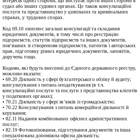
інтересів однієї сторони, що виступає проти іншої сторони в
судах або інших судових органах. Це також консультаційні
послуги та представництво у цивільних та кримінальних
справах, у трудових спорах.
Код 69.10 охоплює загальні консультації та складання
юридичних документів, в тому числі про реєстрацію
підприємств, статутів підприємств та інших документів,
пов'язаних зі створенням підприємств, патентів і авторських
прав, підготовку різних юридичних документів, заповітів,
доручень тощо.
Кодами, які будуть внесенні до Єдиного державного реєстру,
можливо вказати:
• 69.20 Діяльність у сфері бухгалтерського обліку й аудиту;
консультування з питань оподаткування (в т.ч.
консультаційні послуги та послуги з представництва клієнтів
у податкових органах);
• 70.21 Діяльність у сфері зв’язків із громадськістю;
• 70.22 Консультування з питань комерційної діяльності й
керування;
• 82.11 Надання комбінованих офісних адміністративних
послуг;
• 82.19 Фотокопіювання, підготування документів та інша
спеціалізована допоміжна офісна діяльність;