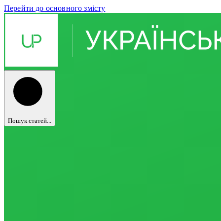
Перейти до основного змісту
Пошук статей...