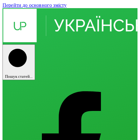
Перейти до основного змісту
Пошук статей...