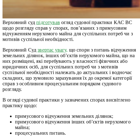
Верховний суд
підготував
огляд судової практики КАС ВС
щодо розгляду справ у спорах, пов’язаних з примусовим
відчуженням нерухомого майна для суспільних потреб чи з
мотивів суспільної необхідності.
Верховний Суд
звертає увагу,
що спори з питань відчуження
земельних ділянок, інших об’єктів нерухомого майна, що на
них розміщені, які перебувають у власності фізичних або
юридичних осіб, для суспільних потреб чи з мотивів
суспільної необхідності належать до актуальних і водночас
складних, що зумовило зарахування їх до окремої категорії
справ з особливим процесуальним порядком судового
розгляду.
В огляді судової практики у зазначених спорах висвітлено
практику щодо:
примусового відчуження земельних ділянок;
примусового відчуження інших об’єктів нерухомого
майна;
процесуальних питань.