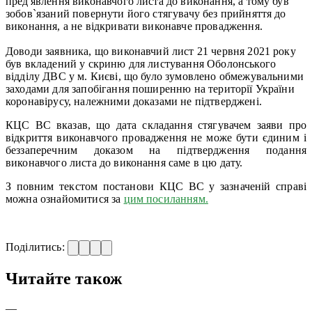
пред'явлення виконавчого листа до виконання, а тому був
зобов`язаний повернути його стягувачу без прийняття до
виконання, а не відкривати виконавче провадження.
Доводи заявника, що виконавчий лист 21 червня 2021 року
був вкладений у скриню для листування Оболонського
відділу ДВС у м. Києві, що було зумовлено обмежувальними
заходами для запобігання поширенню на території України
коронавірусу, належними доказами не підтверджені.
КЦС ВС вказав, що дата складання стягувачем заяви про
відкриття виконавчого провадження не може бути єдиним і
беззаперечним доказом на підтвердження подання
виконавчого листа до виконання саме в цю дату.
З повним текстом постанови КЦС ВС у зазначеній справі
можна ознайомитися за
цим посиланням.
Поділитись:
Читайте також
—