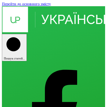
Перейти до основного змісту
Пошук статей...