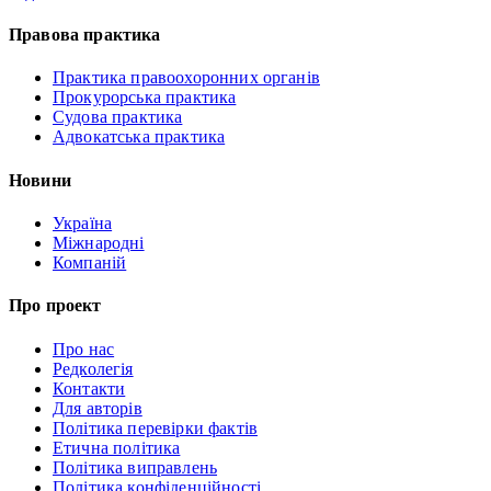
Правова практика
Практика правоохоронних органів
Прокурорська практика
Судова практика
Адвокатська практика
Новини
Україна
Міжнародні
Компаній
Про проект
Про нас
Редколегія
Контакти
Для авторів
Політика перевірки фактів
Етична політика
Політика виправлень
Політика конфіденційності