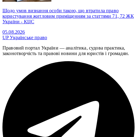
Щодо умов визнання особи такою, що втратила право
користування житловим приміщенням за статтями 71, 72 ЖК
України - КЦС
05.08.2026
UP
Українське право
Правовий портал України — аналітика, судова практика,
законотворчість та правові новини для юристів і громадян.