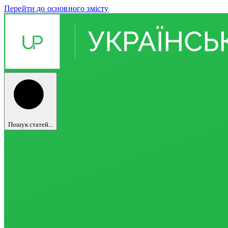
Перейти до основного змісту
Пошук статей...