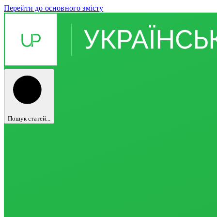
Перейти до основного змісту
Пошук статей...