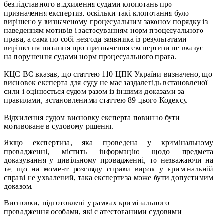
безпідставного відхилення судами клопотань про
призначення експертиз, оскільки такі клопотання було
вирішено у визначеному процесуальним законом порядку із
наведенням мотивів і застосуванням норм процесуального
права, а сама по собі незгода заявника із результатами
вирішення питання про призначення експертизи не вказує
на порушення судами норм процесуального права.
КЦС ВС вказав, що статтею 110 ЦПК України визначено, що
висновок експерта для суду не має заздалегідь встановленої
сили і оцінюється судом разом із іншими доказами за
правилами, встановленими статтею 89 цього Кодексу.
Відхилення судом висновку експерта повинно бути
мотивоване в судовому рішенні.
Якщо експертиза, яка проведена у кримінальному
провадженні, містить інформацію щодо предмета
доказування у цивільному провадженні, то незважаючи на
те, що на момент розгляду справи вирок у кримінальній
справі не ухвалений, така експертиза може бути допустимим
доказом.
Висновки, підготовлені у рамках кримінального
провадження особами, які є атестованими судовими