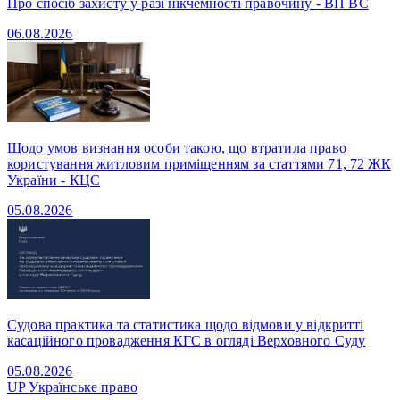
Про спосіб захисту у разі нікчемності правочину - ВП ВС
06.08.2026
Щодо умов визнання особи такою, що втратила право
користування житловим приміщенням за статтями 71, 72 ЖК
України - КЦС
05.08.2026
Судова практика та статистика щодо відмови у відкритті
касаційного провадження КГС в огляді Верховного Суду
05.08.2026
UP
Українське право