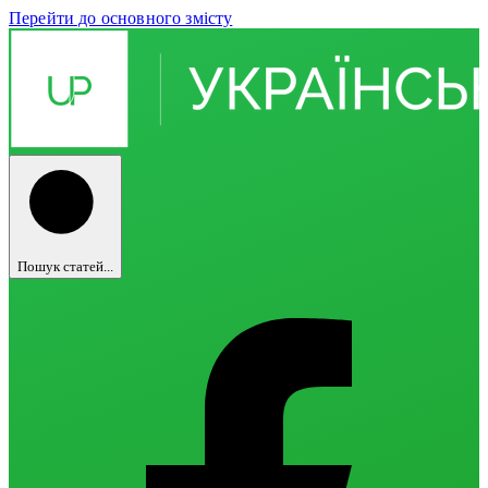
Перейти до основного змісту
Пошук статей...