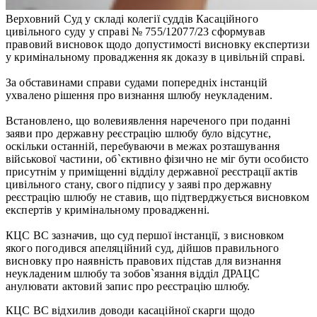
Верховний Суд у складі колегії суддів Касаційного
цивільного суду у справі № 755/12077/23 сформував
правовий висновок щодо допустимості висновку експертизи
у кримінальному провадження як доказу в цивільній справі.
За обставинами справи судами попередніх інстанцій
ухвалено рішення про визнання шлюбу неукладеним.
Встановлено, що волевиявлення нареченого при поданні
заяви про державну реєстрацію шлюбу було відсутнє,
оскільки останній, перебуваючи в межах розташування
військової частини, об`єктивно фізично не міг бути особисто
присутнім у приміщенні відділу державної реєстрації актів
цивільного стану, свого підпису у заяві про державну
реєстрацію шлюбу не ставив, що підтверджується висновком
експертів у кримінальному провадженні.
КЦС ВС зазначив, що суд першої інстанції, з висновком
якого погодився апеляційний суд, дійшов правильного
висновку про наявність правових підстав для визнання
неукладеним шлюбу та зобов`язання відділ ДРАЦС
анулювати актовий запис про реєстрацію шлюбу.
КЦС ВС відхилив доводи касаційної скарги щодо