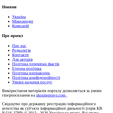
Новини
Україна
Міжнародні
Компаній
Про проект
Про нас
Редколегія
Контакти
Для авторів
Політика перевірки фактів
Етична політика
Політика виправлень
Політика конфіденційності
Умови надання послуг
Використання матеріалів порталу дозволяється за умови
гіперпосилання на
ukrainepravo.com
.
Свідоцтво про державну реєстрацію інформаційного
агентства як суб'єкта інформаційної діяльності (серія КВ
№516-378Р)
© 2015 - 2026 Українське право. Всі права