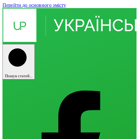
Перейти до основного змісту
Пошук статей...