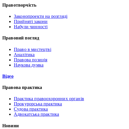
Правотворчість
Законопроекти на розгляді
Прийняті закони
Набули чинності
Правовий погляд
Право в мистецтві
Аналітика
Правова позиція
Наукова думка
Відео
Правова практика
Практика правоохоронних органів
Прокурорська практика
Судова практика
Адвокатська практика
Новини