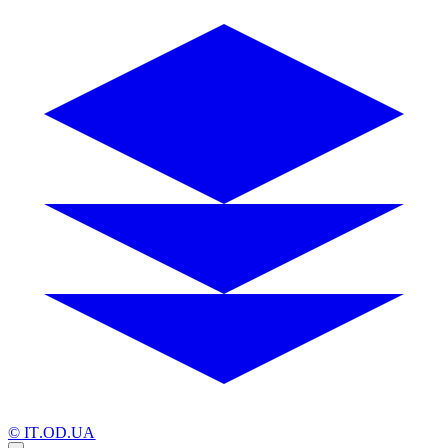
© IT.OD.UA