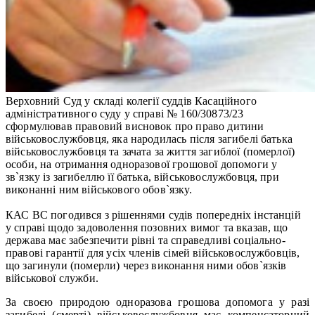
Верховний Суд у складі колегії суддів Касаційного
адміністративного суду у справі № 160/30873/23
сформулював правовий висновок про право дитини
військовослужбовця, яка народилась після загибелі батька
військовослужбовця та зачата за життя загиблої (померлої)
особи, на отримання одноразової грошової допомоги у
зв`язку із загибеллю її батька, військовослужбовця, при
виконанні ним військового обов`язку.
КАС ВС погодився з рішеннями судів попередніх інстанцій
у справі щодо задоволення позовних вимог та вказав, що
держава має забезпечити рівні та справедливі соціально-
правові гарантії для усіх членів сімей військовослужбовців,
що загинули (померли) через виконання ними обов`язків
військової служби.
За своєю природою одноразова грошова допомога у разі
загибелі (смерті) військовослужбовця має компенсаторний