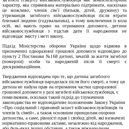
характер, яка спрямована матеріально підтримати, наскільки
це можливо, членів сім`ї (батьків, дітей, дружину) та
утриманців загиблого військовослужбовця після втрати
близької людини (годувальника), а тому виключення із кола
осіб, які мають право на отримання допомоги, дитини
військовослужбовця з підстав дати її народження не
відповідає змісту і меті закону.
Підхід Міністерства оборони України щодо відмови в
призначенні одноразової грошової допомоги відповідно до
пункту 2 Постанови №168 дитині, зачатій за життя загиблої
(померлої) особи та народженій після її смерті є
дискримінаційним.
Твердження відповідача про те, що дитина загиблого
військовослужбовця народилася після його смерті, а тому ця
дитина не набула прав на отримання частки одноразової
грошової допомоги у разі загибелі військовослужбовця, є
помилковим, оскільки такий підхід до тлумачення
законодавства не відповідатиме положенням Закону України
«Про соціальний і правовий захист військовослужбовців та
членів їх сімей», а також основним принципам охорони
дитинства, а саме, рівності прав і свобод дітей, які визначені
нормативно-правовими актами, незалежно від народження,
або будь-яких інших обставин, а також міжнародним