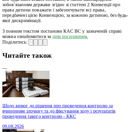
зобов`язанням держави згідно зі статтею 2 Конвенції про
права дитини поважати і забезпечувати всі права,
передбачені цією Конвенцією, за кожною дитиною, без будь-
якої дискримінації.
З повним текстом постанови КАС ВС у зазначеній справі
можна ознайомитися за
цим посиланням.
Поділитись:
Читайте також
—
Щодо вимог до рішення про проведення контролю за
вчиненням злочину та до фіксування ходу і результатів
проведення такого контролю - ККС
09.08.2026