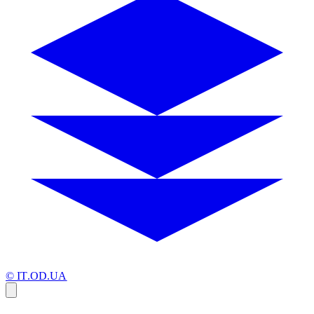
© IT.OD.UA