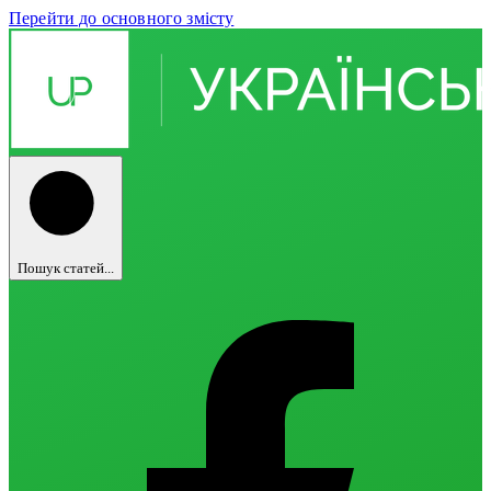
Перейти до основного змісту
Пошук статей...