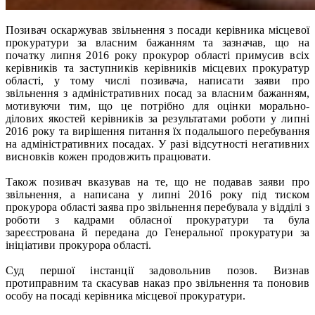
Позивач оскаржував звільнення з посади керівника місцевої
прокуратури за власним бажанням та зазначав, що на
початку липня 2016 року прокурор області примусив всіх
керівників та заступників керівників місцевих прокуратур
області, у тому числі позивача, написати заяви про
звільнення з адміністративних посад за власним бажанням,
мотивуючи тим, що це потрібно для оцінки морально-
ділових якостей керівників за результатами роботи у липні
2016 року та вирішення питання їх подальшого перебування
на адміністративних посадах. У разі відсутності негативних
висновків кожен продовжить працювати.
Також позивач вказував на те, що не подавав заяви про
звільнення, а написана у липні 2016 року під тиском
прокурора області заява про звільнення перебувала у відділі з
роботи з кадрами обласної прокуратури та була
зареєстрована й передана до Генеральної прокуратури за
ініціативи прокурора області.
Суд першої інстанції задовольнив позов. Визнав
протиправним та скасував наказ про звільнення та поновив
особу на посаді керівника місцевої прокуратури.