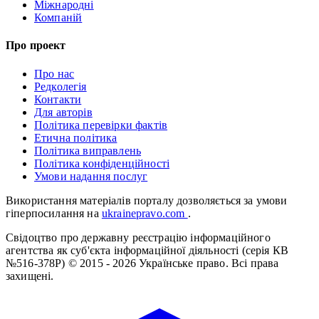
Міжнародні
Компаній
Про проект
Про нас
Редколегія
Контакти
Для авторів
Політика перевірки фактів
Етична політика
Політика виправлень
Політика конфіденційності
Умови надання послуг
Використання матеріалів порталу дозволяється за умови
гіперпосилання на
ukrainepravo.com
.
Свідоцтво про державну реєстрацію інформаційного
агентства як суб'єкта інформаційної діяльності (серія КВ
№516-378Р)
© 2015 - 2026 Українське право. Всі права
захищені.