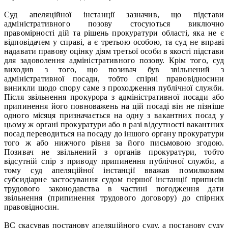
Суд апеляційної інстанції зазначив, що підстави
адміністративного позову стосуються виключно
правомірності дій та рішень прокуратури області, яка не є
відповідачем у справі, а є третьою особою, та суд не вправі
надавати правову оцінку діям третьої особи в якості підстави
для задоволення адміністративного позову. Крім того, суд
виходив з того, що позивач був звільнений з
адміністративної посади, тобто спірні правовідносини
виникли щодо спору саме з проходження публічної служби.
Після звільнення прокурора з адміністративної посади або
припинення його повноважень на цій посаді він не пізніше
одного місяця призначається на одну з вакантних посад у
цьому ж органі прокуратури або в разі відсутності вакантних
посад переводиться на посаду до іншого органу прокуратури
того ж або нижчого рівня за його письмовою згодою.
Позивач не звільнений з органів прокуратури, тобто
відсутній спір з приводу припинення публічної служби, а
тому суд апеляційної інстанції вважав помилковим
субсидіарне застосування судом першої інстанції приписів
трудового законодавства в частині погодження дати
звільнення (припинення трудового договору) до спірних
правовідносин.
ВС скасував постанову апеляційного суду, а постанову суду