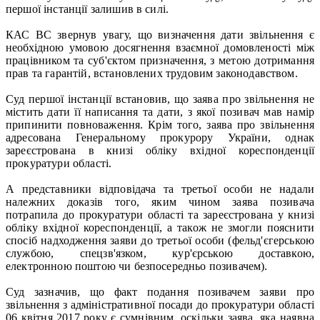
першої інстанції залишив в силі.
КАС ВС звернув увагу, що визначення дати звільнення є
необхідною умовою досягнення взаємної домовленості між
працівником та суб'єктом призначення, з метою дотримання
прав та гарантій, встановлених трудовим законодавством.
Суд першої інстанції встановив, що заява про звільнення не
містить дати її написання та дати, з якої позивач мав намір
припинити повноваження. Крім того, заява про звільнення
адресована Генеральному прокурору України, однак
зареєстрована в книзі обліку вхідної кореспонденції
прокуратури області.
А представники відповідача та третьої особи не надали
належних доказів того, яким чином заява позивача
потрапила до прокуратури області та зареєстрована у книзі
обліку вхідної кореспонденції, а також не змогли пояснити
спосіб надходження заяви до третьої особи (фельд'єгерською
службою, спецзв'язком, кур'єрською доставкою,
електронною поштою чи безпосередньо позивачем).
Суд зазначив, що факт подання позивачем заяви про
звільнення з адміністративної посади до прокуратури області
06 квітня 2017 року є сумнівним, оскільки заява, яка наявна