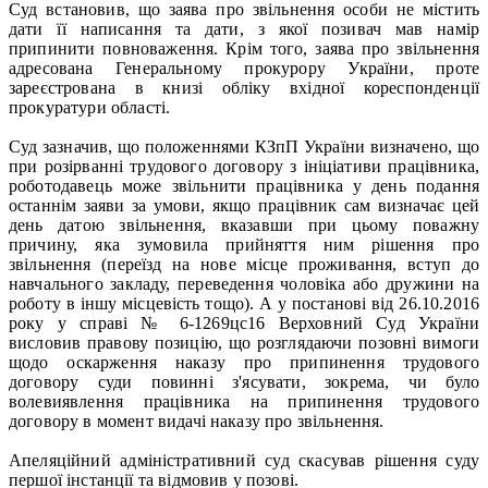
Суд встановив, що заява про звільнення особи не містить
дати її написання та дати, з якої позивач мав намір
припинити повноваження. Крім того, заява про звільнення
адресована Генеральному прокурору України, проте
зареєстрована в книзі обліку вхідної кореспонденції
прокуратури області.
Суд зазначив, що положеннями КЗпП України визначено, що
при розірванні трудового договору з ініціативи працівника,
роботодавець може звільнити працівника у день подання
останнім заяви за умови, якщо працівник сам визначає цей
день датою звільнення, вказавши при цьому поважну
причину, яка зумовила прийняття ним рішення про
звільнення (переїзд на нове місце проживання, вступ до
навчального закладу, переведення чоловіка або дружини на
роботу в іншу місцевість тощо). А у постанові від 26.10.2016
року у справі № 6-1269цс16 Верховний Суд України
висловив правову позицію, що розглядаючи позовні вимоги
щодо оскарження наказу про припинення трудового
договору суди повинні з'ясувати, зокрема, чи було
волевиявлення працівника на припинення трудового
договору в момент видачі наказу про звільнення.
Апеляційний адміністративний суд скасував рішення суду
першої інстанції та відмовив у позові.