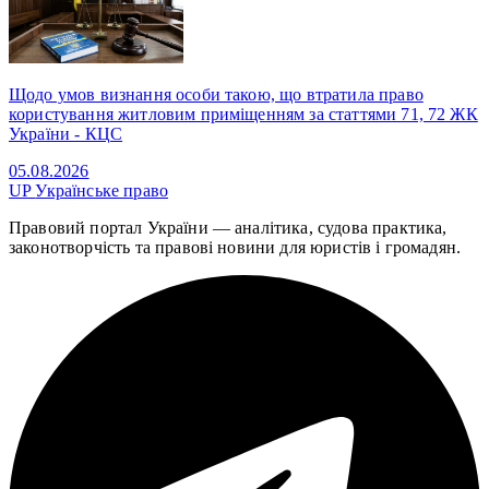
Щодо умов визнання особи такою, що втратила право
користування житловим приміщенням за статтями 71, 72 ЖК
України - КЦС
05.08.2026
UP
Українське право
Правовий портал України — аналітика, судова практика,
законотворчість та правові новини для юристів і громадян.