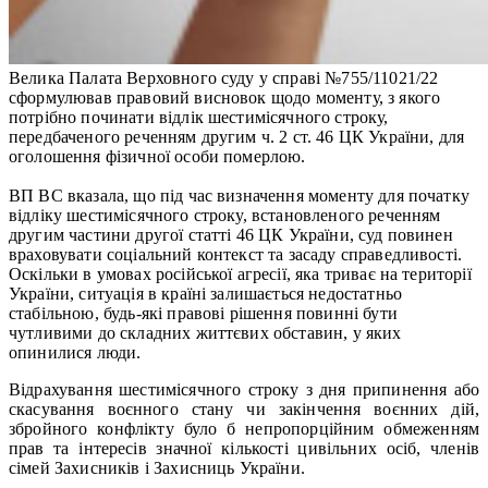
Велика Палата Верховного суду у справі №755/11021/22
сформулював правовий висновок щодо моменту, з якого
потрібно починати відлік шестимісячного строку,
передбаченого реченням другим ч. 2 ст. 46 ЦК України, для
оголошення фізичної особи померлою.
ВП ВС вказала, що під час визначення моменту для початку
відліку шестимісячного строку, встановленого реченням
другим частини другої статті 46 ЦК України, суд повинен
враховувати соціальний контекст та засаду справедливості.
Оскільки в умовах російської агресії, яка триває на території
України, ситуація в країні залишається недостатньо
стабільною, будь-які правові рішення повинні бути
чутливими до складних життєвих обставин, у яких
опинилися люди.
Відрахування шестимісячного строку з дня припинення або
скасування воєнного стану чи закінчення воєнних дій,
збройного конфлікту було б непропорційним обмеженням
прав та інтересів значної кількості цивільних осіб, членів
сімей Захисників і Захисниць України.