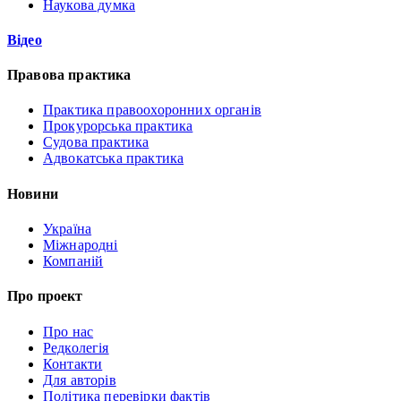
Наукова думка
Відео
Правова практика
Практика правоохоронних органів
Прокурорська практика
Судова практика
Адвокатська практика
Новини
Україна
Міжнародні
Компаній
Про проект
Про нас
Редколегія
Контакти
Для авторів
Політика перевірки фактів