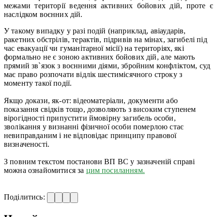
межами території ведення активних бойових дій, проте є
наслідком воєнних дій.
У такому випадку у разі подій (наприклад, авіаударів,
ракетних обстрілів, терактів, підривів на мінах, загибелі під
час евакуації чи гуманітарної місії) на територіях, які
формально не є зоною активних бойових дій, але мають
прямий зв`язок з воєнними діями, збройним конфліктом, суд
має право розпочати відлік шестимісячного строку з
моменту такої події.
Якщо докази, як-от: відеоматеріали, документи або
показання свідків тощо, дозволяють з високим ступенем
вірогідності припустити ймовірну загибель особи,
зволікання у визнанні фізичної особи померлою стає
невиправданим і не відповідає принципу правової
визначеності.
З повним текстом постанови ВП ВС у зазначеній справі
можна ознайомитися за
цим посиланням.
Поділитись: