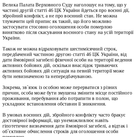
Велика Палата Верховного Суду наголошує на тому, що у
частині другій статті 46 ЦК України йдеться про воєнні дії,
збройний конфлікт, а не про воєнний стан. Не можна
тлумачити цей припис як такий, що його можливо
застосувати стосовно оголошення особи померлою
винятково після скасування воєнного стану на усій території
України.
Також не можна відраховувати шестимісячний строк,
передбачений частиною другою статті 46 ЦК України, від
дати ймовірної загибелі фізичної особи на території ведення
активних бойових дій, оскільки внаслідок триваючих
активних бойових дій ситуація на певній території може
бути невизначеною та непередбачуваною.
Зокрема, зв`язок із особою може перерватися з різних
причин, особа може бути змушена змінити місце постійного
проживання, перебування або потрапити в полон, що
ускладнює встановлення обставин її зникнення.
В умовах воєнних дій, збройного конфлікту часто бракує
достовірної інформації, що унеможливлює навіть
гіпотетичне визначення дати ймовірної загибелі, а відтак і
об`єктивне обчислення строків для оголошення особи
померлою.