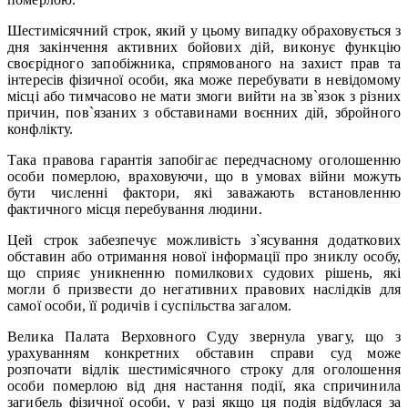
Шестимісячний строк, який у цьому випадку обраховується з
дня закінчення активних бойових дій, виконує функцію
своєрідного запобіжника, спрямованого на захист прав та
інтересів фізичної особи, яка може перебувати в невідомому
місці або тимчасово не мати змоги вийти на зв`язок з різних
причин, пов`язаних з обставинами воєнних дій, збройного
конфлікту.
Така правова гарантія запобігає передчасному оголошенню
особи померлою, враховуючи, що в умовах війни можуть
бути численні фактори, які заважають встановленню
фактичного місця перебування людини.
Цей строк забезпечує можливість з`ясування додаткових
обставин або отримання нової інформації про зниклу особу,
що сприяє уникненню помилкових судових рішень, які
могли б призвести до негативних правових наслідків для
самої особи, її родичів і суспільства загалом.
Велика Палата Верховного Суду звернула увагу, що з
урахуванням конкретних обставин справи суд може
розпочати відлік шестимісячного строку для оголошення
особи померлою від дня настання події, яка спричинила
загибель фізичної особи, у разі якщо ця подія відбулася за