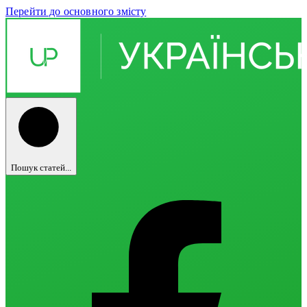
Перейти до основного змісту
Пошук статей...