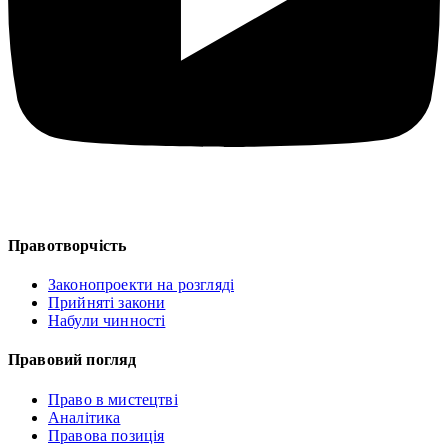
Правотворчість
Законопроекти на розгляді
Прийняті закони
Набули чинності
Правовий погляд
Право в мистецтві
Аналітика
Правова позиція